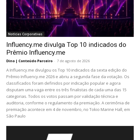
Notícias Corporativas
Influency.me divulga Top 10 indicados do
Prêmio Influency.me
Dino | Conteúdo Parceiro
-
7 de agosto de 2026
A Influency.me divulgou os Top 10 indicados da sexta edição do
Prêmio Influency.me 2026 e abriu a segunda fase da votação. Os
classificados foram definidos por indicação popular e agora
disputam uma vaga entre os três finalistas de cada uma das 15
categorias. Todos os votos passam por validação técnica e
auditoria, conforme o regulamento da premiação. A cerimônia de
premiação acontece em 4 de novembro, no Tokio Marine Hall, em
São Paulo