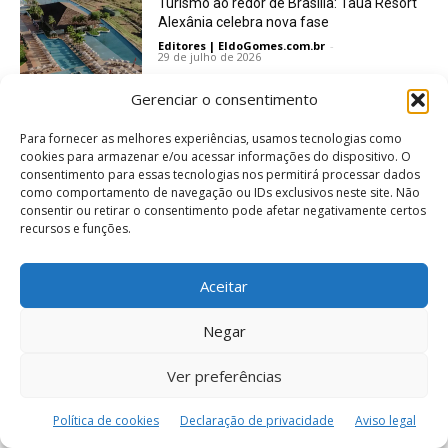
Turismo ao redor de Brasília: Tauá Resort
Alexânia celebra nova fase
Editores | EldoGomes.com.br
-
29 de julho de 2026
Gerenciar o consentimento
30 pontos turísticos gratuitos de Brasília
para conhecer, segundo o influenciador
Para fornecer as melhores experiências, usamos tecnologias como
@EldoGomes
cookies para armazenar e/ou acessar informações do dispositivo. O
consentimento para essas tecnologias nos permitirá processar dados
Editores | EldoGomes.com.br
-
29 de julho de 2026
como comportamento de navegação ou IDs exclusivos neste site. Não
consentir ou retirar o consentimento pode afetar negativamente certos
Turismo: Azul Viagens reforça aposta em
recursos e funções.
João Pessoa
Editores | EldoGomes.com.br
-
27 de julho de 2026
Aceitar
Negar
Nova rota da TAAG para Guangzhou abre
caminho para brasileiros explorarem a
Ver preferências
China
Editores | EldoGomes.com.br
-
27 de julho de 2026
Política de cookies
Declaração de privacidade
Aviso legal