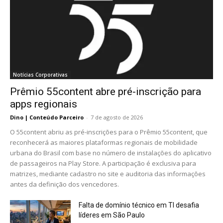
Notícias Corporativas
Prêmio 55content abre pré-inscrição para
apps regionais
Dino | Conteúdo Parceiro
-
7 de agosto de 2026
O 55content abriu as pré-inscrições para o Prêmio 55content, que
reconhecerá as maiores plataformas regionais de mobilidade
urbana do Brasil com base no número de instalações do aplicativo
de passageiros na Play Store. A participação é exclusiva para
matrizes, mediante cadastro no site e auditoria das informações
antes da definição dos vencedores.
Falta de domínio técnico em TI desafia
líderes em São Paulo