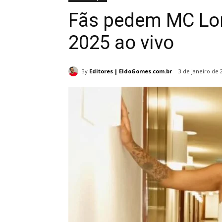
Fãs pedem MC Lom
2025 ao vivo
By
Editores | EldoGomes.com.br
3 de janeiro de 