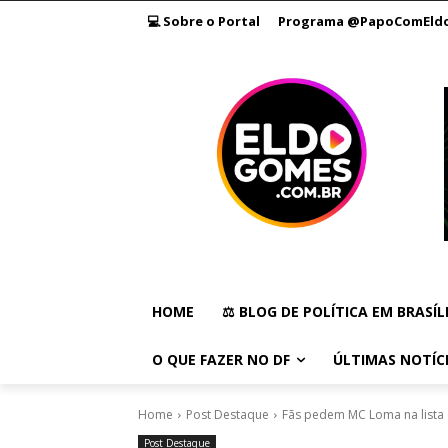
💻 Sobre o Portal
Programa @PapoComEld
HOME
⚖️ BLOG DE POLÍTICA EM BRASÍL
O QUE FAZER NO DF
ÚLTIMAS NOTÍC
Home
Post Destaque
Fãs pedem MC Loma na lista
Post Destaque