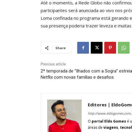
Até o momento, a Rede Globo não confirmou 
participantes será anunciada ao vivo nos pró
Loma confinada no programa está gerando e
sua presença poderia trazer leveza e muitas r
Share
Previous article
2ª temporada de “Ilhados com a Sogra” estrei
Netflix com novas famílias e desafios
Editores | EldoGom
http://www.eldogomes.com.
O
portal Eldo Gomes
é u
áreas de
viagens
,
tecno