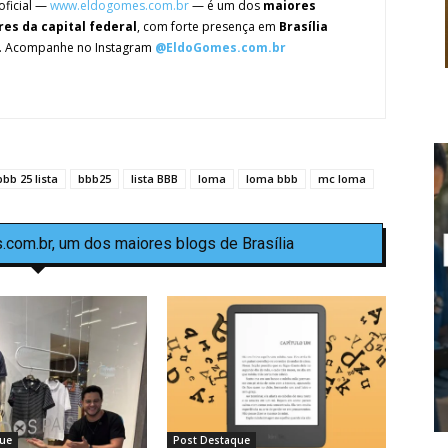
oficial —
www.eldogomes.com.br
— é um dos
maiores
res da capital federal
, com forte presença em
Brasília
. Acompanhe no Instagram
@EldoGomes.com.br
bbb 25 lista
bbb25
lista BBB
loma
loma bbb
mc loma
.com.br, um dos maiores blogs de Brasília
ue
Post Destaque