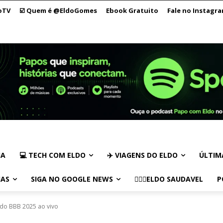
oTV
☑️ Quem é @EldoGomes
Ebook Gratuito
Fale no Instagr
IA
💻 TECH COM ELDO
✈️ VIAGENS DO ELDO
ÚLTIM
IAS
SIGA NO GOOGLE NEWS
🏃🏻‍♂️ELDO SAUDAVEL
P
 do BBB 2025 ao vivo