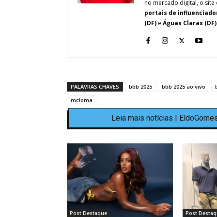
no mercado digital, o site 
portais de influenciado
(DF)
e
Águas Claras (DF)
PALAVRAS CHAVES
bbb 2025
bbb 2025 ao vivo
mcloma
Leia mais notícias | EldoGomes
Post Destaque
Post Destaq