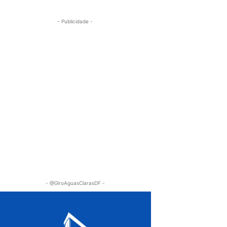
- Publicidade -
- @GiroAguasClarasDF -