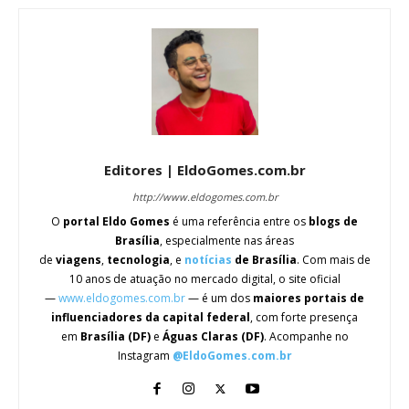
Editores | EldoGomes.com.br
http://www.eldogomes.com.br
O
portal Eldo Gomes
é uma referência entre os
blogs de
Brasília
, especialmente nas áreas
de
viagens
,
tecnologia
, e
notícias
de Brasília
. Com mais de
10 anos de atuação no mercado digital, o site oficial
—
www.eldogomes.com.br
— é um dos
maiores portais de
influenciadores da capital federal
, com forte presença
em
Brasília (DF)
e
Águas Claras (DF)
. Acompanhe no
Instagram
@EldoGomes.com.br