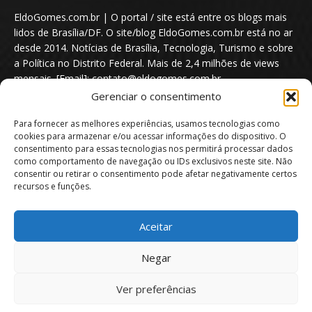
EldoGomes.com.br | O portal / site está entre os blogs mais
lidos de Brasília/DF. O site/blog EldoGomes.com.br está no ar
desde 2014. Notícias de Brasília, Tecnologia, Turismo e sobre
a Política no Distrito Federal. Mais de 2,4 milhões de views
mensais. [Email]: contato@eldogomes.com.br
Gerenciar o consentimento
Para fornecer as melhores experiências, usamos tecnologias como
cookies para armazenar e/ou acessar informações do dispositivo. O
consentimento para essas tecnologias nos permitirá processar dados
como comportamento de navegação ou IDs exclusivos neste site. Não
consentir ou retirar o consentimento pode afetar negativamente certos
recursos e funções.
Aceitar
Portal EldoGomes.com.br | Entre os Blogs mais lidos de Brasília/DF. |
Negar
2014 - 2026
Ver preferências
Sobre nós
Quem é “Eldo Gomes”
Política de privacidade
Aviso Legal
Direitos Autorais
Política de Cookies