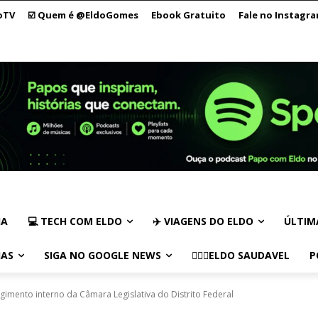
oTV
☑️ Quem é @EldoGomes
Ebook Gratuito
Fale no Instagr
IA
💻 TECH COM ELDO
✈️ VIAGENS DO ELDO
ÚLTIM
IAS
SIGA NO GOOGLE NEWS
🏃🏻‍♂️ELDO SAUDAVEL
P
mento interno da Câmara Legislativa do Distrito Federal