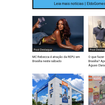
Leia mais notícias | EldoGomes
Post Destaque
Post Destaq
MC Rebecca é atração da REPU em
O que fazer
Brasília neste sábado
Brasília? A
Águas Clar