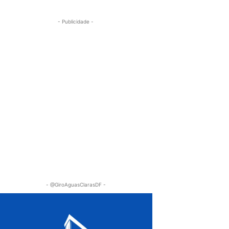
- Publicidade -
- @GiroAguasClarasDF -