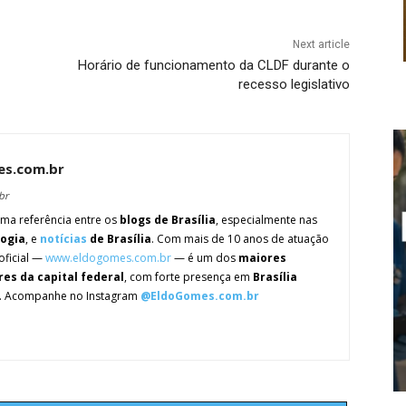
Next article
Horário de funcionamento da CLDF durante o
recesso legislativo
es.com.br
br
ma referência entre os
blogs de Brasília
, especialmente nas
logia
, e
notícias
de Brasília
. Com mais de 10 anos de atuação
oficial —
www.eldogomes.com.br
— é um dos
maiores
res da capital federal
, com forte presença em
Brasília
. Acompanhe no Instagram
@EldoGomes.com.br