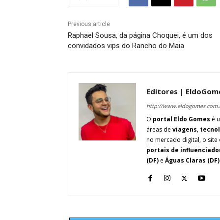
Previous article
Raphael Sousa, da página Choquei, é um dos
convidados vips do Rancho do Maia
Editores | EldoGom
http://www.eldogomes.com.
O
portal Eldo Gomes
é u
áreas de
viagens
,
tecno
no mercado digital, o site 
portais de influenciado
(DF)
e
Águas Claras (DF)