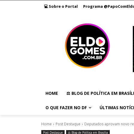
💻 Sobre o Portal
Programa @PapoComEld
HOME
⚖️ BLOG DE POLÍTICA EM BRASÍL
O QUE FAZER NO DF
ÚLTIMAS NOTÍC
Home
Post Destaque
Deputados aprovam novo regi
Post Destaque
⚖️ Blog de Política em Brasília