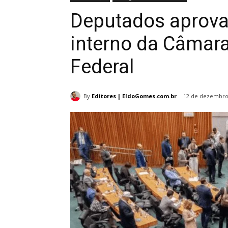
Deputados aprov
interno da Câmara 
Federal
By
Editores | EldoGomes.com.br
12 de dezembro