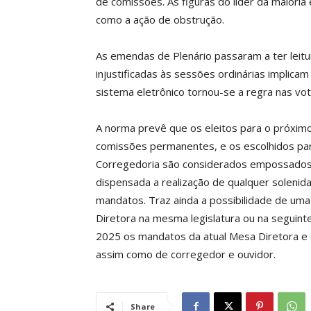
de comissões. As figuras do líder da maioria 
como a ação de obstrução.
As emendas de Plenário passaram a ter leitur
injustificadas às sessões ordinárias implica
sistema eletrônico tornou-se a regra nas vo
A norma prevê que os eleitos para o próximo
comissões permanentes, e os escolhidos para
Corregedoria são considerados empossados 
dispensada a realização de qualquer solenidad
mandatos. Traz ainda a possibilidade de um
Diretora na mesma legislatura ou na seguint
2025 os mandatos da atual Mesa Diretora e
assim como de corregedor e ouvidor.
Share