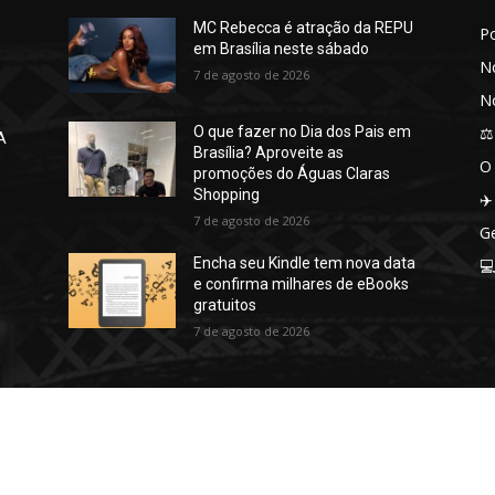
MC Rebecca é atração da REPU
P
em Brasília neste sábado
No
7 de agosto de 2026
No
⚖️
O que fazer no Dia dos Pais em
A
Brasília? Aproveite as
O
promoções do Águas Claras
Shopping
✈️
7 de agosto de 2026
Ge
Encha seu Kindle tem nova data

e confirma milhares de eBooks
gratuitos
7 de agosto de 2026