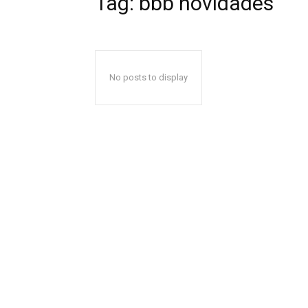
Tag:
bbb novidades
No posts to display