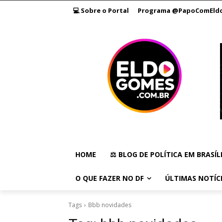
💻 Sobre o Portal
Programa @PapoComEld
HOME
⚖️ BLOG DE POLÍTICA EM BRASÍL
O QUE FAZER NO DF
ÚLTIMAS NOTÍC
Tags
Bbb novidades