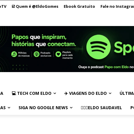
oTV
☑️ Quem é @EldoGomes
Ebook Gratuito
Fale no Instagr
IA
💻 TECH COM ELDO
✈️ VIAGENS DO ELDO
ÚLTIM
IAS
SIGA NO GOOGLE NEWS
🏃🏻‍♂️ELDO SAUDAVEL
P