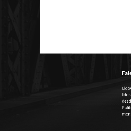
Fal
Eldo
lido
desd
Polí
mens