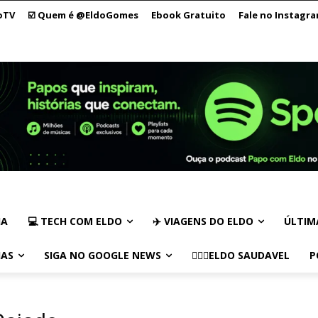
oTV
☑️ Quem é @EldoGomes
Ebook Gratuito
Fale no Instagr
IA
💻 TECH COM ELDO
✈️ VIAGENS DO ELDO
ÚLTIM
IAS
SIGA NO GOOGLE NEWS
🏃🏻‍♂️ELDO SAUDAVEL
P