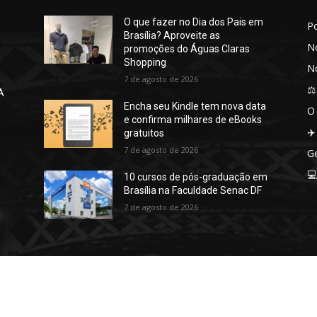
O que fazer no Dia dos Pais em
P
Brasília? Aproveite as
No
promoções do Águas Claras
Shopping
No
7 de agosto de 2026
⚖️
A
Encha seu Kindle tem nova data
O
e confirma milhares de eBooks
✈️
gratuitos
7 de agosto de 2026
Ge

10 cursos de pós-graduação em
Brasília na Faculdade Senac DF
7 de agosto de 2026