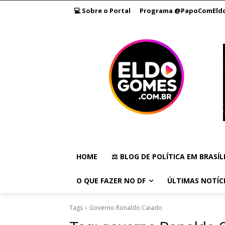
💻 Sobre o Portal
Programa @PapoComEld
HOME
⚖️ BLOG DE POLÍTICA EM BRASÍL
O QUE FAZER NO DF
ÚLTIMAS NOTÍC
Tags
Governo Ronaldo Caiado