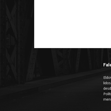
Fal
Eldo
lido
desd
Polí
mens