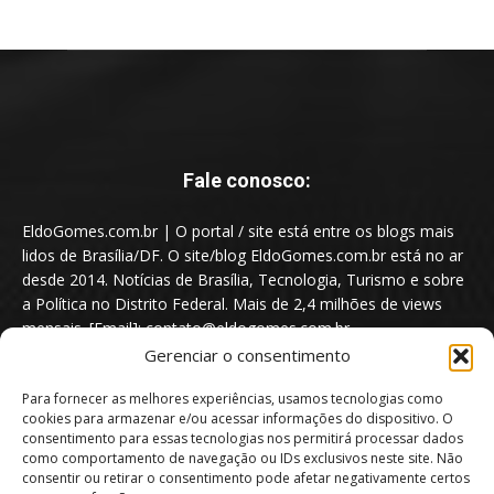
Fale conosco:
EldoGomes.com.br | O portal / site está entre os blogs mais
lidos de Brasília/DF. O site/blog EldoGomes.com.br está no ar
desde 2014. Notícias de Brasília, Tecnologia, Turismo e sobre
a Política no Distrito Federal. Mais de 2,4 milhões de views
mensais. [Email]: contato@eldogomes.com.br
Gerenciar o consentimento
Para fornecer as melhores experiências, usamos tecnologias como
cookies para armazenar e/ou acessar informações do dispositivo. O
consentimento para essas tecnologias nos permitirá processar dados
como comportamento de navegação ou IDs exclusivos neste site. Não
consentir ou retirar o consentimento pode afetar negativamente certos