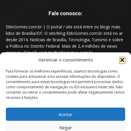
Fale conosco:
EldoGomes.com.br | O portal / site está entre os blogs mais
lidos de Brasília/DF. O site/blog EldoGomes.com.br está no ar
desde 2014. Notícias de Brasília, Tecnologia, Turismo e sobre
a Política no Distrito Federal. Mais de 2,4 milhões de views
mensais. [Email]: contato@eldogomes.com.br
Gerenciar o consentimento
Para fornecer as melhores experiências, usamos tecnologias como
cookies para armazenar e/ou acessar informações do dispositivo. O
consentimento para essas tecnologias nos permitirá processar dados
como comportamento de navegação ou IDs exclusivos neste site. Não
consentir ou retirar o consentimento pode afetar negativamente certos
recursos e funções.
Aceitar
Portal EldoGomes.com.br | Entre os Blogs mais lidos de Brasília/DF. |
Negar