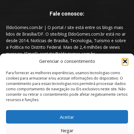
Fale conosco:
EldoGomes.com.br | O portal / site está entre os blogs mais
lidos de Brasília/DF. O site/blog EldoGomes.com.br está no ar
desde 2014. Notícias de Brasília, Tecnologia, Turismo e sobre
a Política no Distrito Federal. Mais de 2,4 milhões de views
mensais. [Email]: contato@eldogomes.com.br
Gerenciar o consentimento
Para fornecer as melhores experiências, usamos tecnologias como
cookies para armazenar e/ou acessar informações do dispositivo. O
consentimento para essas tecnologias nos permitirá processar dados
como comportamento de navegação ou IDs exclusivos neste site. Não
consentir ou retirar o consentimento pode afetar negativamente certos
recursos e funções.
Aceitar
Portal EldoGomes.com.br | Entre os Blogs mais lidos de Brasília/DF. |
Negar