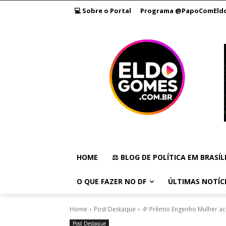
💻 Sobre o Portal
Programa @PapoComEld
HOME
⚖️ BLOG DE POLÍTICA EM BRASÍL
O QUE FAZER NO DF
ÚLTIMAS NOTÍC
Home
Post Destaque
4º Prêmio Engenho Mulher ac
Post Destaque