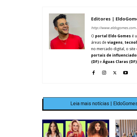
Editores | EldoGom
http://www.eldogomes.com.
O
portal Eldo Gomes
é u
áreas de
viagens
,
tecno
no mercado digital, o site 
portais de influenciado
(DF)
e
Águas Claras (DF)
Leia mais notícias | EldoGomes