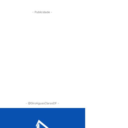
- Publicidade -
- @GiroAguasClarasDF -