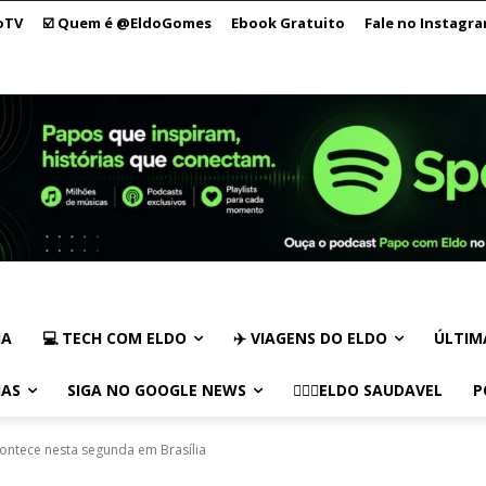
oTV
☑️ Quem é @EldoGomes
Ebook Gratuito
Fale no Instagr
IA
💻 TECH COM ELDO
✈️ VIAGENS DO ELDO
ÚLTIM
IAS
SIGA NO GOOGLE NEWS
🏃🏻‍♂️ELDO SAUDAVEL
P
ontece nesta segunda em Brasília