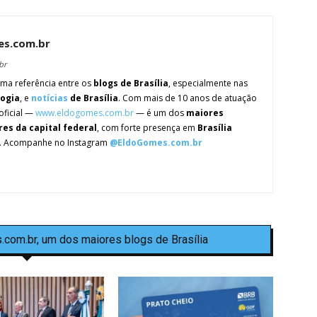
es.com.br
br
ma referência entre os
blogs de Brasília
, especialmente nas
logia
, e
notícias
de Brasília
. Com mais de 10 anos de atuação
oficial —
www.eldogomes.com.br
— é um dos
maiores
res da capital federal
, com forte presença em
Brasília
. Acompanhe no Instagram
@EldoGomes.com.br
.com.br, um dos maiores blogs de Brasília