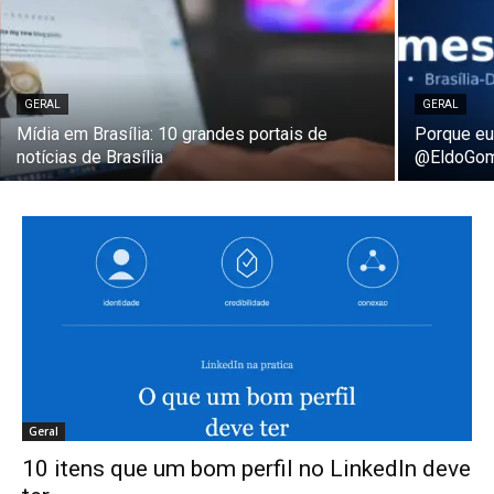
GERAL
GERAL
Mídia em Brasília: 10 grandes portais de
Porque eu
notícias de Brasília
@EldoGo
Geral
10 itens que um bom perfil no LinkedIn deve