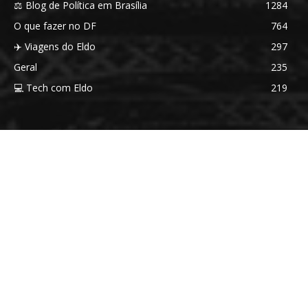
⚖️ Blog de Política em Brasília
1284
O que fazer no DF
764
✈️ Viagens do Eldo
297
Geral
235
💻 Tech com Eldo
219