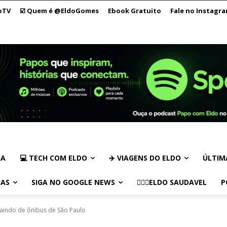
oTV
☑️ Quem é @EldoGomes
Ebook Gratuito
Fale no Instagr
IA
💻 TECH COM ELDO
✈️ VIAGENS DO ELDO
ÚLTIM
IAS
SIGA NO GOOGLE NEWS
🏃🏻‍♂️ELDO SAUDAVEL
P
 saindo de ônibus de São Paulo