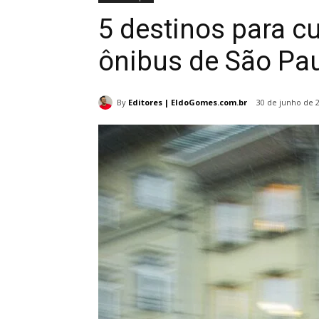
5 destinos para cu
ônibus de São Pa
By
Editores | EldoGomes.com.br
30 de junho de 