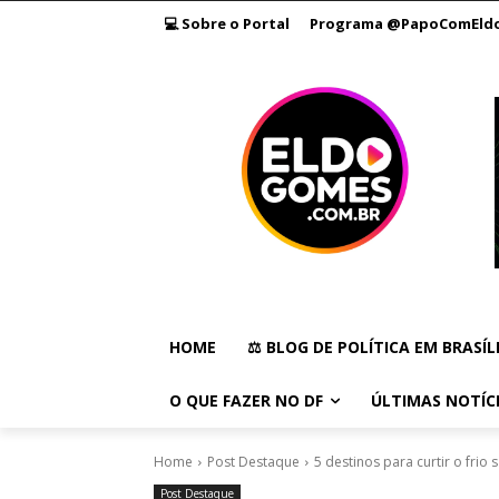
💻 Sobre o Portal
Programa @PapoComEld
HOME
⚖️ BLOG DE POLÍTICA EM BRASÍL
O QUE FAZER NO DF
ÚLTIMAS NOTÍC
Home
Post Destaque
5 destinos para curtir o frio
Post Destaque