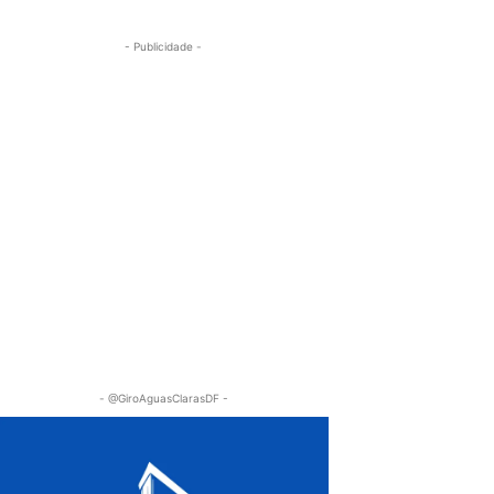
- Publicidade -
- @GiroAguasClarasDF -