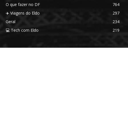
O que fazer no DF
764
✈️ Viagens do Eldo
297
Geral
234
💻 Tech com Eldo
219