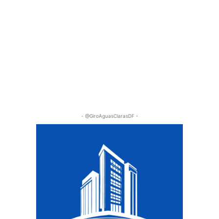
- @GiroAguasClarasDF -