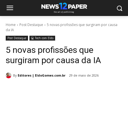
Home
Post Destaque
5 novas profissões que surgiram por causa
da IA
Post Destaque
💻 Tech com Eldo
5 novas profissões que
surgiram por causa da IA
By
Editores | EldoGomes.com.br
29 de maio de 2026