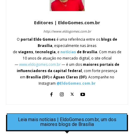
Editores | EldoGomes.com.br
http://www.eldogomes.com.br
O
portal Eldo Gomes
é uma referência entre os
blogs de
Brasília
, especialmente nas áreas
de
viagens
,
tecnologia
, e
notícias
de Brasília
. Com mais de
10 anos de atuação no mercado digital, o site oficial
—
www.eldogomes.com.br
— é um dos
maiores portais de
influenciadores da capital federal
, com forte presença
em
Brasília (DF)
e
Águas Claras (DF)
. Acompanhe no
Instagram
@EldoGomes.com.br
Leia mais notícias | EldoGomes.com.br, um dos
maiores blogs de Brasília