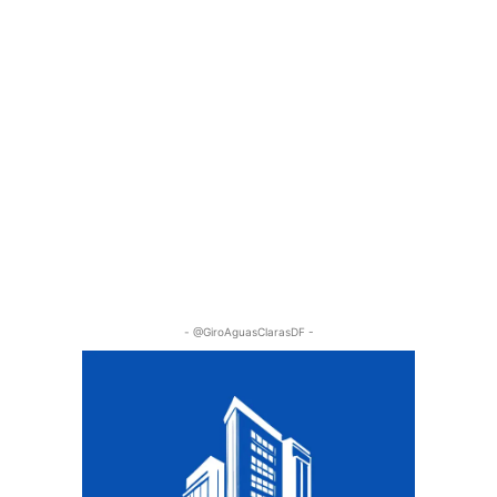
- @GiroAguasClarasDF -