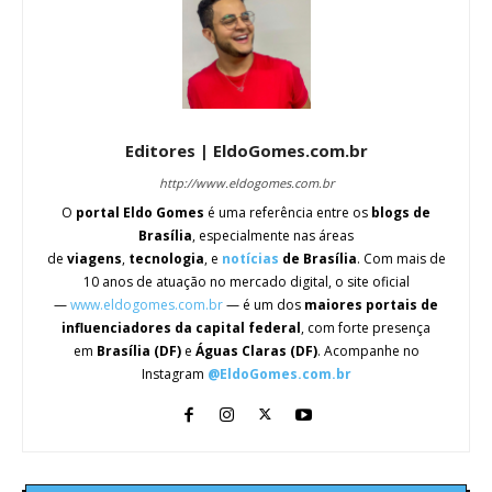
Editores | EldoGomes.com.br
http://www.eldogomes.com.br
O
portal Eldo Gomes
é uma referência entre os
blogs de
Brasília
, especialmente nas áreas
de
viagens
,
tecnologia
, e
notícias
de Brasília
. Com mais de
10 anos de atuação no mercado digital, o site oficial
—
www.eldogomes.com.br
— é um dos
maiores portais de
influenciadores da capital federal
, com forte presença
em
Brasília (DF)
e
Águas Claras (DF)
. Acompanhe no
Instagram
@EldoGomes.com.br