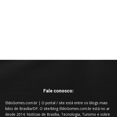
Fale conosco:
EldoGomes.com.br | O portal / site está entre os blogs mais
lidos de Brasília/DF. O site/blog EldoGomes.com.br está no ar
desde 2014. Notícias de Brasília, Tecnologia, Turismo e sobre