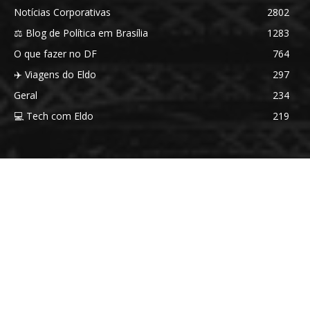
Notícias Corporativas
2802
⚖️ Blog de Política em Brasília
1283
O que fazer no DF
764
✈️ Viagens do Eldo
297
Geral
234
💻 Tech com Eldo
219