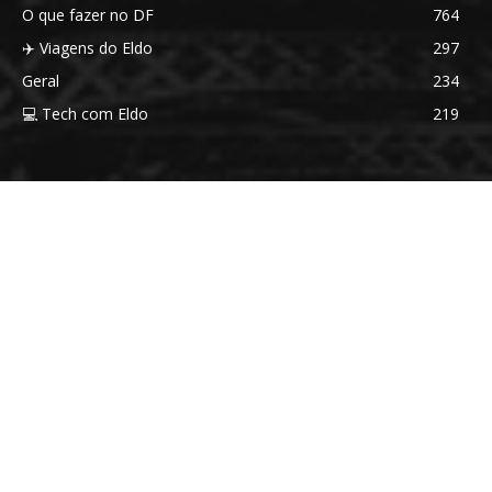
O que fazer no DF
764
✈️ Viagens do Eldo
297
Geral
234
💻 Tech com Eldo
219