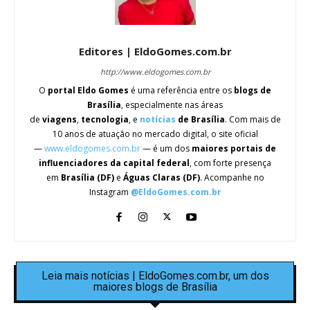
Editores | EldoGomes.com.br
http://www.eldogomes.com.br
O
portal Eldo Gomes
é uma referência entre os
blogs de
Brasília
, especialmente nas áreas
de
viagens
,
tecnologia
, e
notícias
de Brasília
. Com mais de
10 anos de atuação no mercado digital, o site oficial
—
www.eldogomes.com.br
— é um dos
maiores portais de
influenciadores da capital federal
, com forte presença
em
Brasília (DF)
e
Águas Claras (DF)
. Acompanhe no
Instagram
@EldoGomes.com.br
Leia mais notícias | EldoGomes.com.br, um dos
maiores blogs de Brasília