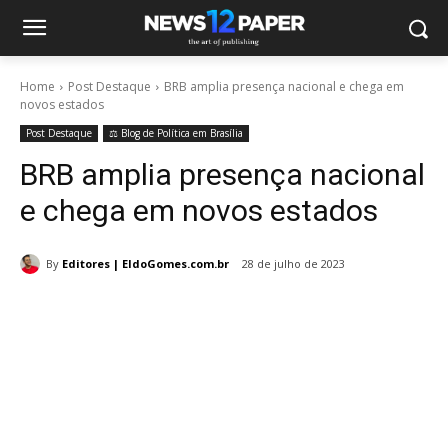
Home
Post Destaque
BRB amplia presença nacional e chega em
novos estados
Post Destaque
⚖️ Blog de Política em Brasília
BRB amplia presença nacional
e chega em novos estados
By
Editores | EldoGomes.com.br
28 de julho de 2023