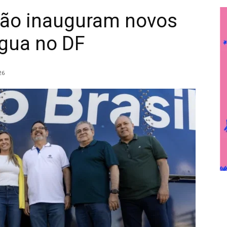
eão inauguram novos
água no DF
26