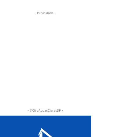
- Publicidade -
- @GiroAguasClarasDF -