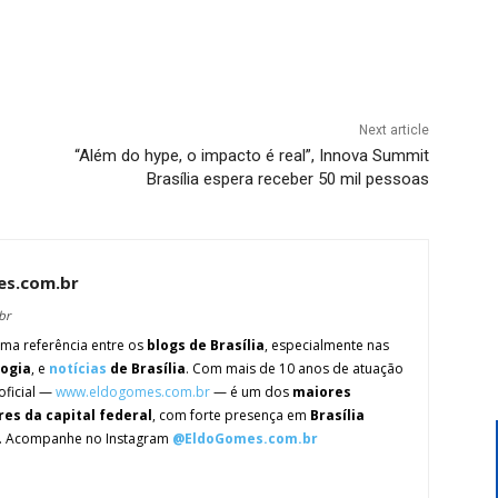
Next article
“Além do hype, o impacto é real”, Innova Summit
Brasília espera receber 50 mil pessoas
es.com.br
br
ma referência entre os
blogs de Brasília
, especialmente nas
logia
, e
notícias
de Brasília
. Com mais de 10 anos de atuação
oficial —
www.eldogomes.com.br
— é um dos
maiores
res da capital federal
, com forte presença em
Brasília
. Acompanhe no Instagram
@EldoGomes.com.br