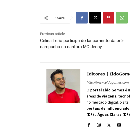
Share
Previous article
Celina Leão participa do lançamento da pré-
campanha da cantora MC Jenny
Editores | EldoGom
http://www.eldogomes.com.
O
portal Eldo Gomes
é u
áreas de
viagens
,
tecno
no mercado digital, o site 
portais de influenciado
(DF)
e
Águas Claras (DF)