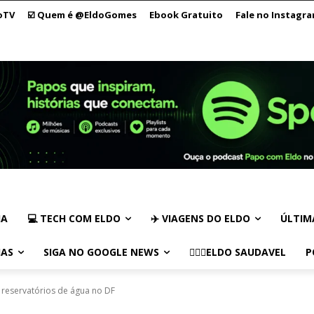
oTV
☑️ Quem é @EldoGomes
Ebook Gratuito
Fale no Instagr
IA
💻 TECH COM ELDO
✈️ VIAGENS DO ELDO
ÚLTIM
IAS
SIGA NO GOOGLE NEWS
🏃🏻‍♂️ELDO SAUDAVEL
P
 reservatórios de água no DF