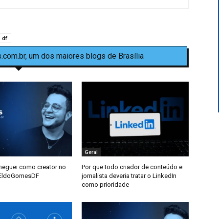
 df
.com.br, um dos maiores blogs de Brasília
Geral
heguei como creator no
Por que todo criador de conteúdo e
@EldoGomesDF
jornalista deveria tratar o LinkedIn
como prioridade