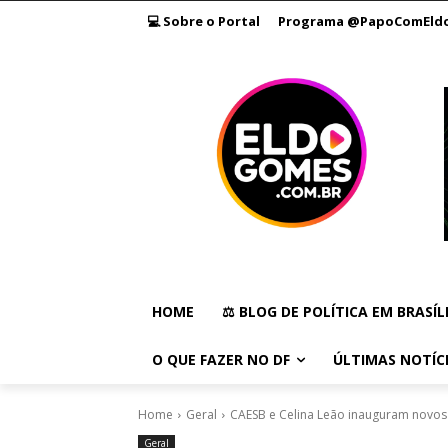
💻 Sobre o Portal
Programa @PapoComEld
HOME
⚖️ BLOG DE POLÍTICA EM BRASÍL
O QUE FAZER NO DF
ÚLTIMAS NOTÍC
Home
Geral
CAESB e Celina Leão inauguram novos
Geral