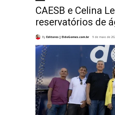
CAESB e Celina L
reservatórios de 
By
Editores | EldoGomes.com.br
9 de maio de 20