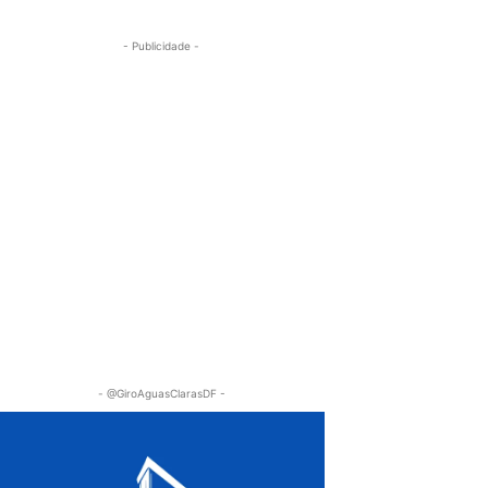
- Publicidade -
- @GiroAguasClarasDF -