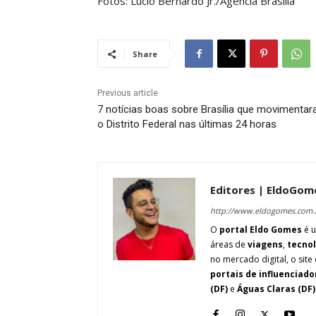
Fotos: Lúcio Bernardo Jr./Agência Brasília
Share
Previous article
7 notícias boas sobre Brasília que movimenta
o Distrito Federal nas últimas 24 horas
Editores | EldoGom
http://www.eldogomes.com.
O
portal Eldo Gomes
é u
áreas de
viagens
,
tecno
no mercado digital, o site 
portais de influenciado
(DF)
e
Águas Claras (DF)