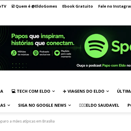
oTV
☑️ Quem é @EldoGomes
Ebook Gratuito
Fale no Instagr
IA
💻 TECH COM ELDO
✈️ VIAGENS DO ELDO
ÚLTIM
IAS
SIGA NO GOOGLE NEWS
🏃🏻‍♂️ELDO SAUDAVEL
P
paro a mães atípicas em Brasília