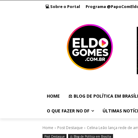
💻 Sobre o Portal
Programa @PapoComEld
HOME
⚖️ BLOG DE POLÍTICA EM BRASÍL
O QUE FAZER NO DF
ÚLTIMAS NOTÍC
Home
Post Destaque
Celina Leão lança rede de am
Post Destaque
⚖️ Blog de Política em Brasília