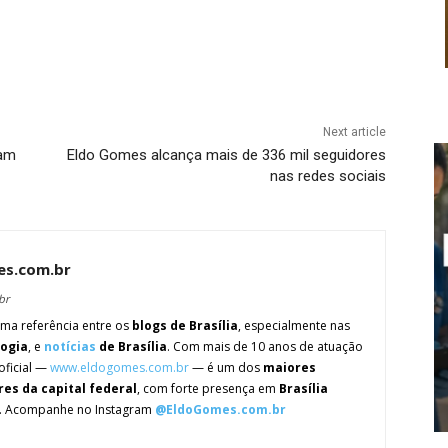
Next article
ram
Eldo Gomes alcança mais de 336 mil seguidores
nas redes sociais
es.com.br
br
ma referência entre os
blogs de Brasília
, especialmente nas
logia
, e
notícias
de Brasília
. Com mais de 10 anos de atuação
oficial —
www.eldogomes.com.br
— é um dos
maiores
res da capital federal
, com forte presença em
Brasília
. Acompanhe no Instagram
@EldoGomes.com.br