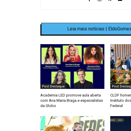
Leia mais notícias | EldoGomes
Post Destaque
Post Destaq
Academia LED promove aula aberta
CLDF homen
com Ana Maria Braga e especialistas
Instituto d
da Globo
Federal