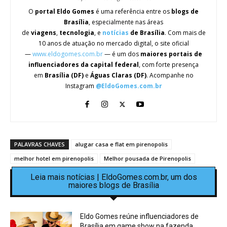
O
portal Eldo Gomes
é uma referência entre os
blogs de
Brasília
, especialmente nas áreas
de
viagens
,
tecnologia
, e
notícias
de Brasília
. Com mais de
10 anos de atuação no mercado digital, o site oficial
—
www.eldogomes.com.br
— é um dos
maiores portais de
influenciadores da capital federal
, com forte presença
em
Brasília (DF)
e
Águas Claras (DF)
. Acompanhe no
Instagram
@EldoGomes.com.br
PALAVRAS CHAVES
alugar casa e flat em pirenopolis
melhor hotel em pirenopolis
Melhor pousada de Pirenopolis
Leia mais notícias | EldoGomes.com.br, um dos
maiores blogs de Brasília
Eldo Gomes reúne influenciadores de
Brasília em game show na fazenda