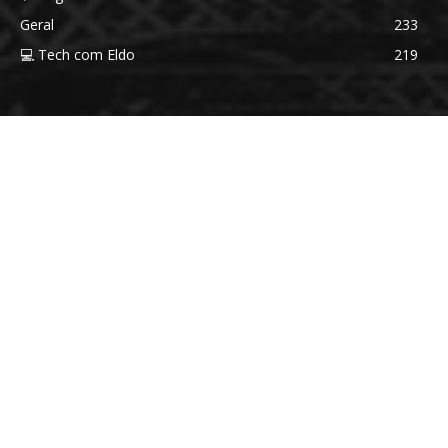
Geral
233
💻 Tech com Eldo
219