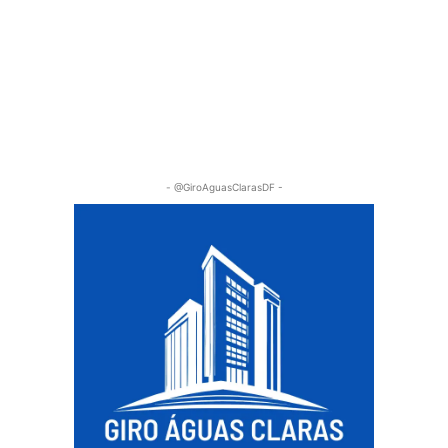
- @GiroAguasClarasDF -