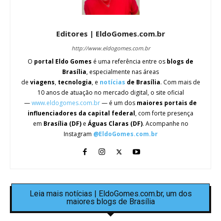
Editores | EldoGomes.com.br
http://www.eldogomes.com.br
O
portal Eldo Gomes
é uma referência entre os
blogs de
Brasília
, especialmente nas áreas
de
viagens
,
tecnologia
, e
notícias
de Brasília
. Com mais de
10 anos de atuação no mercado digital, o site oficial
—
www.eldogomes.com.br
— é um dos
maiores portais de
influenciadores da capital federal
, com forte presença
em
Brasília (DF)
e
Águas Claras (DF)
. Acompanhe no
Instagram
@EldoGomes.com.br
Leia mais notícias | EldoGomes.com.br, um dos
maiores blogs de Brasília