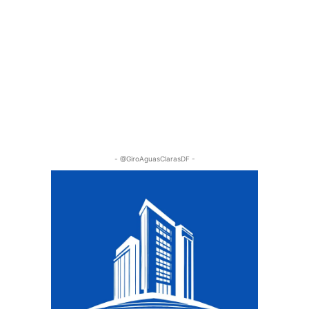
- @GiroAguasClarasDF -