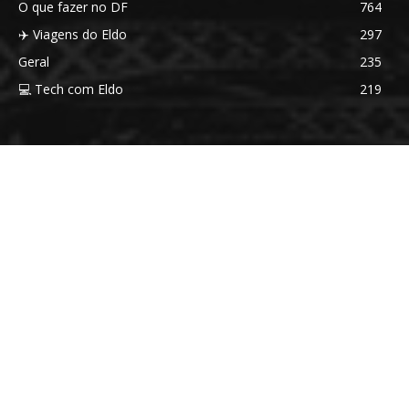
O que fazer no DF
764
✈️ Viagens do Eldo
297
Geral
235
💻 Tech com Eldo
219