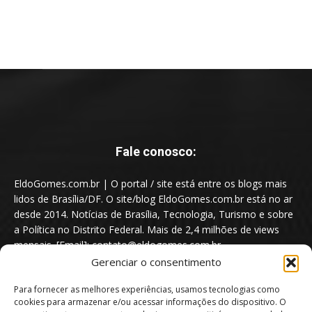
Fale conosco:
EldoGomes.com.br | O portal / site está entre os blogs mais
lidos de Brasília/DF. O site/blog EldoGomes.com.br está no ar
desde 2014. Notícias de Brasília, Tecnologia, Turismo e sobre
a Política no Distrito Federal. Mais de 2,4 milhões de views
mensais. [Email]: contato@eldogomes.com.br
Gerenciar o consentimento
Para fornecer as melhores experiências, usamos tecnologias como
cookies para armazenar e/ou acessar informações do dispositivo. O