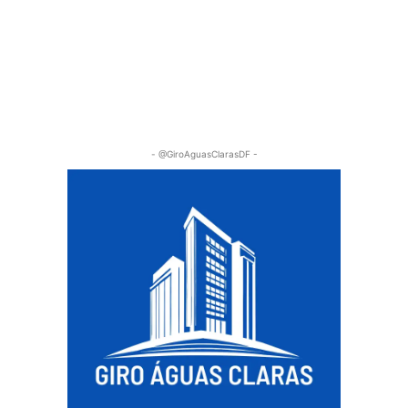
- @GiroAguasClarasDF -