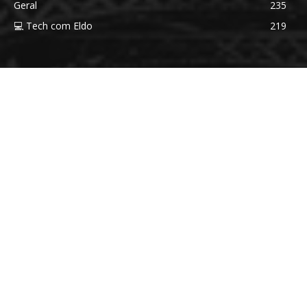
Geral
235
💻 Tech com Eldo
219