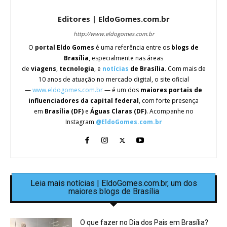
Editores | EldoGomes.com.br
http://www.eldogomes.com.br
O
portal Eldo Gomes
é uma referência entre os
blogs de
Brasília
, especialmente nas áreas
de
viagens
,
tecnologia
, e
notícias
de Brasília
. Com mais de
10 anos de atuação no mercado digital, o site oficial
—
www.eldogomes.com.br
— é um dos
maiores portais de
influenciadores da capital federal
, com forte presença
em
Brasília (DF)
e
Águas Claras (DF)
. Acompanhe no
Instagram
@EldoGomes.com.br
Leia mais notícias | EldoGomes.com.br, um dos
maiores blogs de Brasília
O que fazer no Dia dos Pais em Brasília?