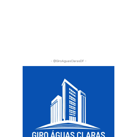
- @GiroAguasClarasDF -