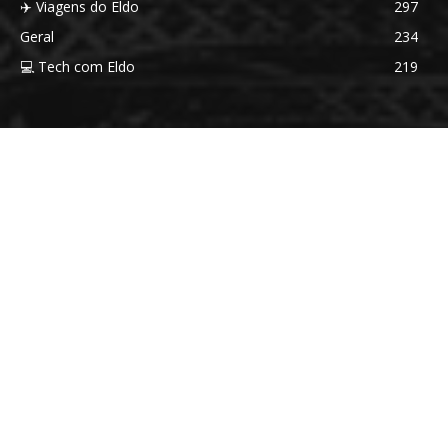
✈️ Viagens do Eldo
297
Geral
234
💻 Tech com Eldo
219