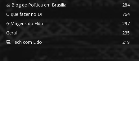
⚖️ Blog de Política em Brasília
1284
O que fazer no DF
764
✈️ Viagens do Eldo
297
Geral
235
💻 Tech com Eldo
219