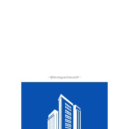
- @GiroAguasClarasDF -