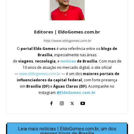
Editores | EldoGomes.com.br
http://www.eldogomes.com.br
O
portal Eldo Gomes
é uma referência entre os
blogs de
Brasília
, especialmente nas áreas
de
viagens
,
tecnologia
, e
notícias
de Brasília
. Com mais de
10 anos de atuação no mercado digital, o site oficial
—
www.eldogomes.com.br
— é um dos
maiores portais de
influenciadores da capital federal
, com forte presença
em
Brasília (DF)
e
Águas Claras (DF)
. Acompanhe no
Instagram
@EldoGomes.com.br
Leia mais notícias | EldoGomes.com.br, um dos
maiores blogs de Brasília