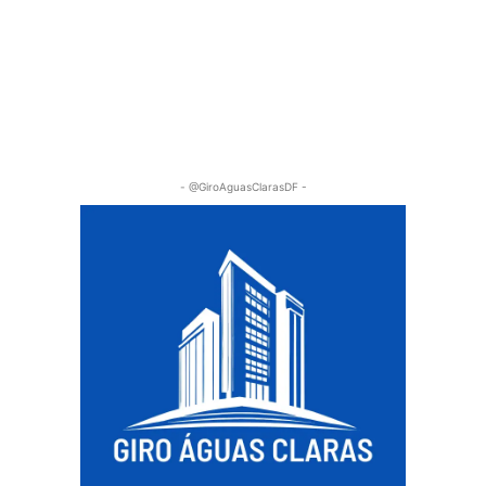
- @GiroAguasClarasDF -