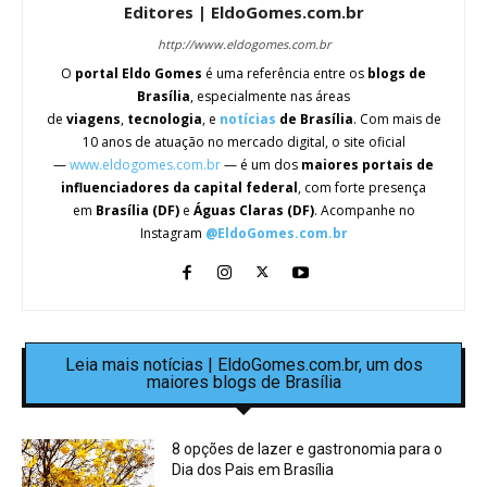
Editores | EldoGomes.com.br
http://www.eldogomes.com.br
O
portal Eldo Gomes
é uma referência entre os
blogs de
Brasília
, especialmente nas áreas
de
viagens
,
tecnologia
, e
notícias
de Brasília
. Com mais de
10 anos de atuação no mercado digital, o site oficial
—
www.eldogomes.com.br
— é um dos
maiores portais de
influenciadores da capital federal
, com forte presença
em
Brasília (DF)
e
Águas Claras (DF)
. Acompanhe no
Instagram
@EldoGomes.com.br
Leia mais notícias | EldoGomes.com.br, um dos
maiores blogs de Brasília
8 opções de lazer e gastronomia para o
Dia dos Pais em Brasília