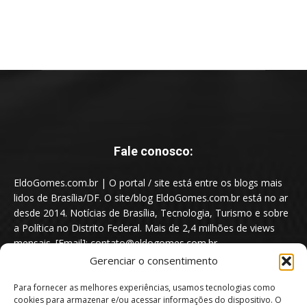
Fale conosco:
EldoGomes.com.br | O portal / site está entre os blogs mais
lidos de Brasília/DF. O site/blog EldoGomes.com.br está no ar
desde 2014. Notícias de Brasília, Tecnologia, Turismo e sobre
a Política no Distrito Federal. Mais de 2,4 milhões de views
mensais. [Email]: contato@eldogomes.com.br
Gerenciar o consentimento
Para fornecer as melhores experiências, usamos tecnologias como
cookies para armazenar e/ou acessar informações do dispositivo. O