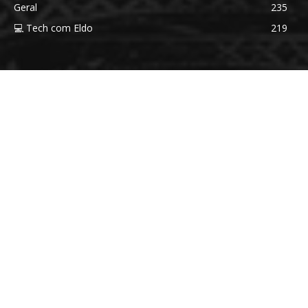
Geral
235
💻 Tech com Eldo
219