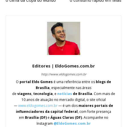
o clima da Copa do Mundo
o consumo rápido em telas
Editores | EldoGomes.com.br
http://www.eldogomes.com.br
O
portal Eldo Gomes
é uma referência entre os
blogs de
Brasília
, especialmente nas áreas
de
viagens
,
tecnologia
, e
notícias
de Brasília
. Com mais de
10 anos de atuação no mercado digital, o site oficial
—
www.eldogomes.com.br
— é um dos
maiores portais de
influenciadores da capital federal
, com forte presença
em
Brasília (DF)
e
Águas Claras (DF)
. Acompanhe no
Instagram
@EldoGomes.com.br