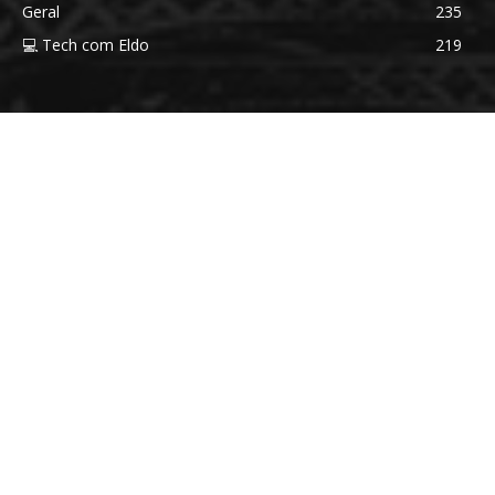
Geral
235
💻 Tech com Eldo
219