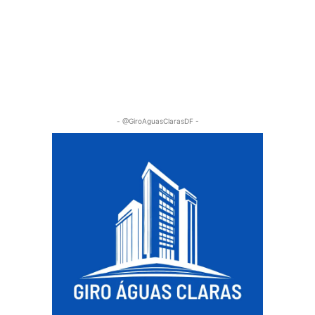
- @GiroAguasClarasDF -