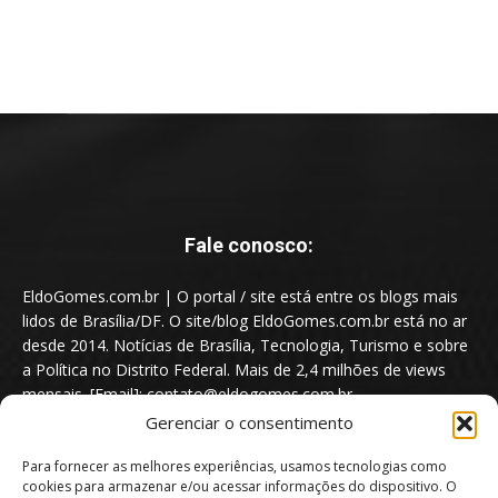
Fale conosco:
EldoGomes.com.br | O portal / site está entre os blogs mais
lidos de Brasília/DF. O site/blog EldoGomes.com.br está no ar
desde 2014. Notícias de Brasília, Tecnologia, Turismo e sobre
a Política no Distrito Federal. Mais de 2,4 milhões de views
mensais. [Email]: contato@eldogomes.com.br
Gerenciar o consentimento
Para fornecer as melhores experiências, usamos tecnologias como
cookies para armazenar e/ou acessar informações do dispositivo. O