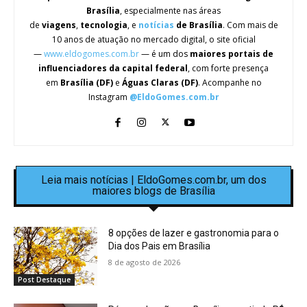
Brasília
, especialmente nas áreas
de
viagens
,
tecnologia
, e
notícias
de Brasília
. Com mais de
10 anos de atuação no mercado digital, o site oficial
—
www.eldogomes.com.br
— é um dos
maiores portais de
influenciadores da capital federal
, com forte presença
em
Brasília (DF)
e
Águas Claras (DF)
. Acompanhe no
Instagram
@EldoGomes.com.br
Leia mais notícias | EldoGomes.com.br, um dos
maiores blogs de Brasília
8 opções de lazer e gastronomia para o
Dia dos Pais em Brasília
8 de agosto de 2026
Post Destaque