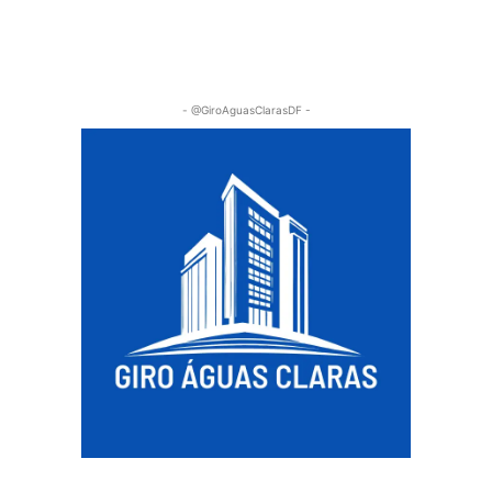
- @GiroAguasClarasDF -