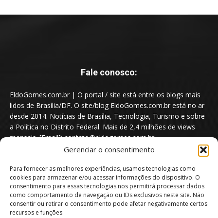
Fale conosco:
EldoGomes.com.br | O portal / site está entre os blogs mais
lidos de Brasília/DF. O site/blog EldoGomes.com.br está no ar
desde 2014. Notícias de Brasília, Tecnologia, Turismo e sobre
a Política no Distrito Federal. Mais de 2,4 milhões de views
mensais. [Email]: contato@eldogomes.com.br
Gerenciar o consentimento
Para fornecer as melhores experiências, usamos tecnologias como
cookies para armazenar e/ou acessar informações do dispositivo. O
consentimento para essas tecnologias nos permitirá processar dados
como comportamento de navegação ou IDs exclusivos neste site. Não
consentir ou retirar o consentimento pode afetar negativamente certos
recursos e funções.