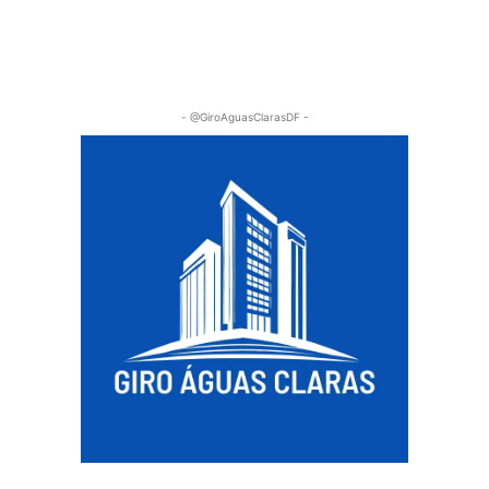
- @GiroAguasClarasDF -