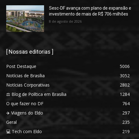
Sesc-DF avança com plano de expansão e
investimento de mais de R$ 706 milhões
8 de agosto de 2026
[ Nossas editorias ]
Post Destaque
5006
Notícias de Brasília
3052
Notícias Corporativas
2802
⚖️ Blog de Política em Brasília
1284
O que fazer no DF
764
✈️ Viagens do Eldo
297
Geral
235
💻 Tech com Eldo
219