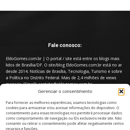
Fale conosco:
EldoGomes.com.br | O portal / site está entre os blogs mais
lidos de Brasília/DF. O site/blog EldoGomes.com.br está no ar
desde 2014. Notícias de Brasília, Tecnologia, Turismo e sobre
a Política no Distrito Federal. Mais de 2,4 milhões de views
mensais. [Email]: contato@eldogomes.com.br
Gerenciar o consentimento
Para fornecer as melhores experiências, usamos tecnologias como
cookies para armazenar e/ou acessar informações do dispositivo. O
consentimento para essas tecnologias nos permitirá processar dados
como comportamento de navegação ou IDs exclusivos neste site. Não
consentir ou retirar o consentimento pode afetar negativamente certos
recursos e funções.