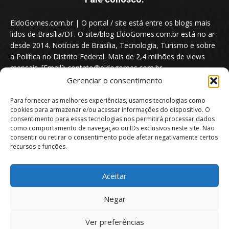
EldoGomes.com.br | O portal / site está entre os blogs mais
lidos de Brasília/DF. O site/blog EldoGomes.com.br está no ar
desde 2014. Notícias de Brasília, Tecnologia, Turismo e sobre
a Política no Distrito Federal. Mais de 2,4 milhões de views
mensais. [Email]: contato@eldogomes.com.br
Gerenciar o consentimento
Para fornecer as melhores experiências, usamos tecnologias como
cookies para armazenar e/ou acessar informações do dispositivo. O
consentimento para essas tecnologias nos permitirá processar dados
como comportamento de navegação ou IDs exclusivos neste site. Não
consentir ou retirar o consentimento pode afetar negativamente certos
recursos e funções.
Aceitar
Portal EldoGomes.com.br | Entre os Blogs mais lidos de Brasília/DF. |
Negar
2014 - 2026
Ver preferências
Sobre nós
Quem é “Eldo Gomes”
Política de privacidade