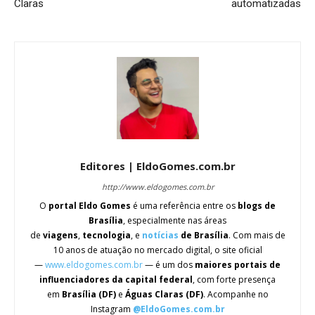
Claras
automatizadas
Editores | EldoGomes.com.br
http://www.eldogomes.com.br
O
portal Eldo Gomes
é uma referência entre os
blogs de
Brasília
, especialmente nas áreas
de
viagens
,
tecnologia
, e
notícias
de Brasília
. Com mais de
10 anos de atuação no mercado digital, o site oficial
—
www.eldogomes.com.br
— é um dos
maiores portais de
influenciadores da capital federal
, com forte presença
em
Brasília (DF)
e
Águas Claras (DF)
. Acompanhe no
Instagram
@EldoGomes.com.br