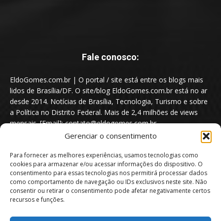
Fale conosco:
EldoGomes.com.br | O portal / site está entre os blogs mais
lidos de Brasília/DF. O site/blog EldoGomes.com.br está no ar
desde 2014. Notícias de Brasília, Tecnologia, Turismo e sobre
a Política no Distrito Federal. Mais de 2,4 milhões de views
mensais. [Email]: contato@eldogomes.com.br
Gerenciar o consentimento
Para fornecer as melhores experiências, usamos tecnologias como
cookies para armazenar e/ou acessar informações do dispositivo. O
consentimento para essas tecnologias nos permitirá processar dados
como comportamento de navegação ou IDs exclusivos neste site. Não
consentir ou retirar o consentimento pode afetar negativamente certos
recursos e funções.