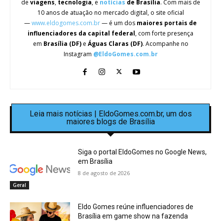
de
viagens
,
tecnologia
, e
notícias
de Brasília
. Com mais de
10 anos de atuação no mercado digital, o site oficial
—
www.eldogomes.com.br
— é um dos
maiores portais de
influenciadores da capital federal
, com forte presença
em
Brasília (DF)
e
Águas Claras (DF)
. Acompanhe no
Instagram
@EldoGomes.com.br
Leia mais notícias | EldoGomes.com.br, um dos
maiores blogs de Brasília
Siga o portal EldoGomes no Google News,
em Brasília
8 de agosto de 2026
Geral
Eldo Gomes reúne influenciadores de
Brasília em game show na fazenda