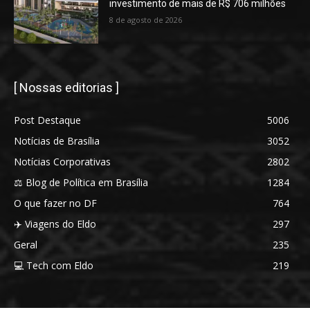
investimento de mais de R$ 706 milhões
8 de agosto de 2026
[ Nossas editorias ]
Post Destaque
5006
Notícias de Brasília
3052
Notícias Corporativas
2802
⚖️ Blog de Política em Brasília
1284
O que fazer no DF
764
✈️ Viagens do Eldo
297
Geral
235
💻 Tech com Eldo
219