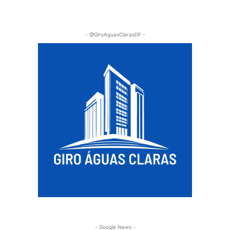
- @GiroAguasClarasDF -
- Google News -