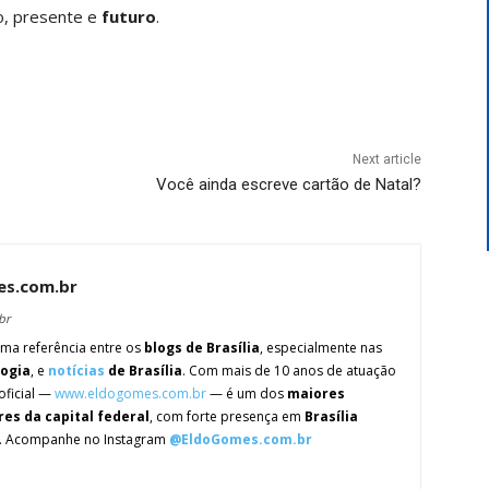
o, presente e
futuro
.
Next article
Você ainda escreve cartão de Natal?
es.com.br
br
ma referência entre os
blogs de Brasília
, especialmente nas
logia
, e
notícias
de Brasília
. Com mais de 10 anos de atuação
oficial —
www.eldogomes.com.br
— é um dos
maiores
res da capital federal
, com forte presença em
Brasília
. Acompanhe no Instagram
@EldoGomes.com.br