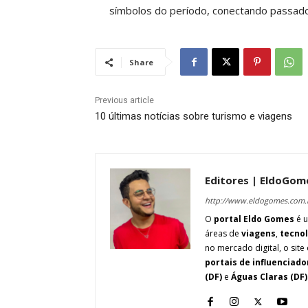
símbolos do período, conectando passad
Share
Previous article
10 últimas notícias sobre turismo e viagens
Editores | EldoGom
http://www.eldogomes.com.
O
portal Eldo Gomes
é u
áreas de
viagens
,
tecno
no mercado digital, o site 
portais de influenciado
(DF)
e
Águas Claras (DF)