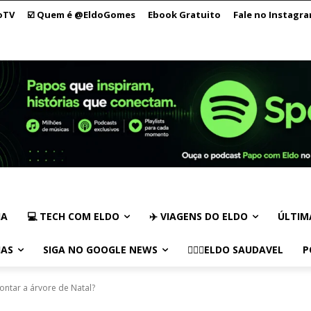
oTV
☑️ Quem é @EldoGomes
Ebook Gratuito
Fale no Instagr
IA
💻 TECH COM ELDO
✈️ VIAGENS DO ELDO
ÚLTIM
IAS
SIGA NO GOOGLE NEWS
🏃🏻‍♂️ELDO SAUDAVEL
P
ontar a árvore de Natal?