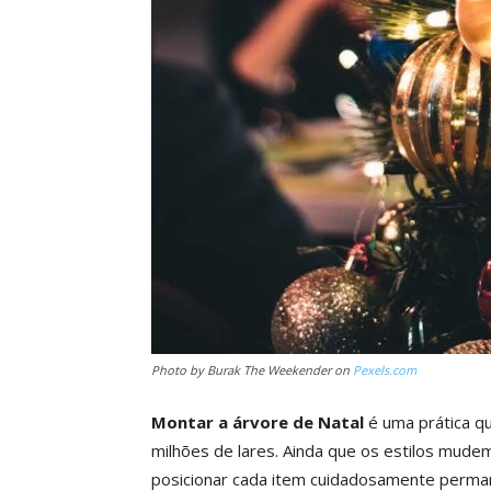
Photo by Burak The Weekender on
Pexels.com
Montar a árvore de Natal
é uma prática q
milhões de lares. Ainda que os estilos mudem
posicionar cada item cuidadosamente perm