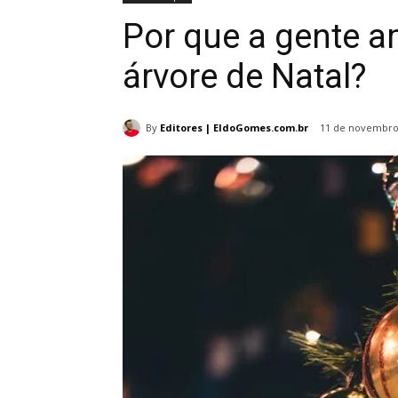
Por que a gente a
árvore de Natal?
By
Editores | EldoGomes.com.br
11 de novembro