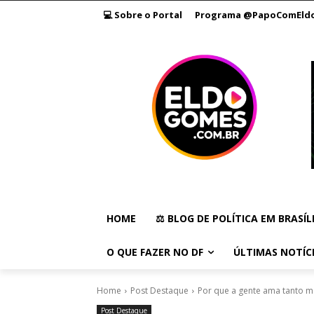
💻 Sobre o Portal
Programa @PapoComEld
HOME
⚖️ BLOG DE POLÍTICA EM BRASÍL
O QUE FAZER NO DF
ÚLTIMAS NOTÍC
Home
Post Destaque
Por que a gente ama tanto m
Post Destaque