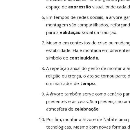
espaço de
expressão
visual, onde cada 
Em tempos de redes sociais, a árvore ganh
montagem são compartilhados, reforçando o
para a
validação
social da tradição.
Mesmo em contextos de crise ou mudança
estabilidade. Ela é montada em diferente
símbolo de
continuidade
.
A repetição anual do gesto de montar a ár
religião ou crença, o ato se tornou parte 
um marcador de
tempo
.
A árvore também serve como cenário par
presentes e as ceias. Sua presença no am
atmosfera de
celebração
.
Por fim, montar a árvore de Natal é uma p
tecnológicas. Mesmo com novas formas de