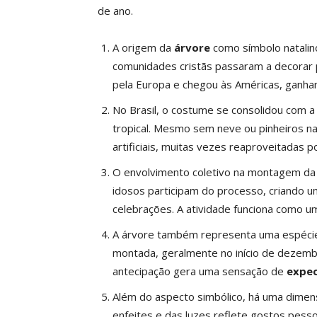
de ano.
A origem da
árvore
como símbolo natalin
comunidades cristãs passaram a decorar p
pela Europa e chegou às Américas, ganhan
No Brasil, o costume se consolidou com a 
tropical. Mesmo sem neve ou pinheiros na
artificiais, muitas vezes reaproveitadas 
O envolvimento coletivo na montagem da á
idosos participam do processo, criando
celebrações. A atividade funciona como u
A árvore também representa uma espécie 
montada, geralmente no início de dezembr
antecipação gera uma sensação de
expec
Além do aspecto simbólico, há uma dimens
enfeites e das luzes reflete gostos pess