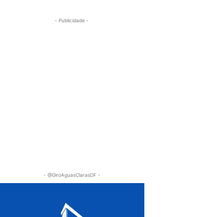
- Publicidade -
- @GiroAguasClarasDF -