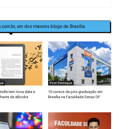
.com.br, um dos maiores blogs de Brasília
ue
Post Destaque
indle tem nova data e
10 cursos de pós-graduação em
lhares de eBooks
Brasília na Faculdade Senac DF