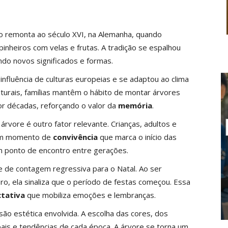
o remonta ao século XVI, na Alemanha, quando
inheiros com velas e frutas. A tradição se espalhou
do novos significados e formas.
influência de culturas europeias e se adaptou ao clima
turais, famílias mantêm o hábito de montar árvores
por décadas, reforçando o valor da
memória
.
rvore é outro fator relevante. Crianças, adultos e
 um momento de
convivência
que marca o início das
m ponto de encontro entre gerações.
de contagem regressiva para o Natal. Ao ser
o, ela sinaliza que o período de festas começou. Essa
tativa
que mobiliza emoções e lembranças.
ão estética envolvida. A escolha das cores, dos
oais e tendências de cada época. A árvore se torna um