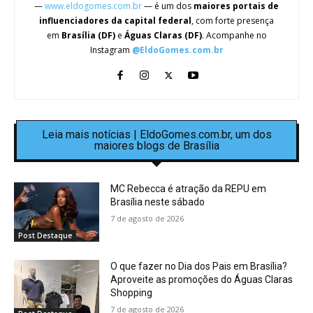
—
www.eldogomes.com.br
— é um dos
maiores portais de
influenciadores da capital federal
, com forte presença
em
Brasília (DF)
e
Águas Claras (DF)
. Acompanhe no
Instagram
@EldoGomes.com.br
Leia mais notícias | EldoGomes.com.br, um dos
maiores blogs de Brasília
MC Rebecca é atração da REPU em
Brasília neste sábado
7 de agosto de 2026
Post Destaque
O que fazer no Dia dos Pais em Brasília?
Aproveite as promoções do Águas Claras
Shopping
7 de agosto de 2026