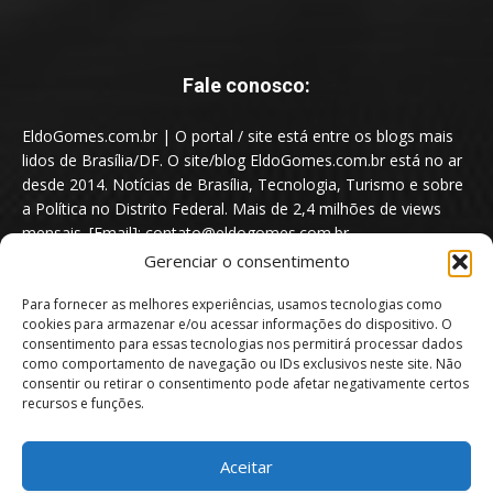
Fale conosco:
EldoGomes.com.br | O portal / site está entre os blogs mais
lidos de Brasília/DF. O site/blog EldoGomes.com.br está no ar
desde 2014. Notícias de Brasília, Tecnologia, Turismo e sobre
a Política no Distrito Federal. Mais de 2,4 milhões de views
mensais. [Email]: contato@eldogomes.com.br
Gerenciar o consentimento
Para fornecer as melhores experiências, usamos tecnologias como
cookies para armazenar e/ou acessar informações do dispositivo. O
consentimento para essas tecnologias nos permitirá processar dados
como comportamento de navegação ou IDs exclusivos neste site. Não
consentir ou retirar o consentimento pode afetar negativamente certos
recursos e funções.
Aceitar