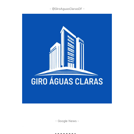
- @GiroAguasClarasDF -
- Google News -