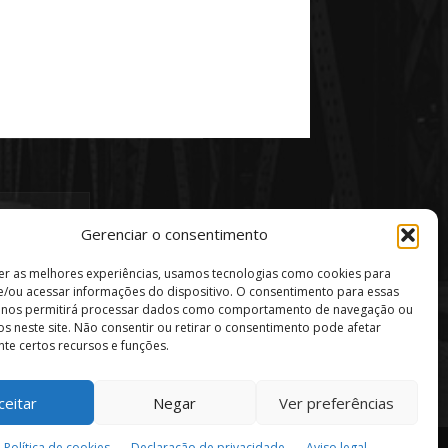
Gerenciar o consentimento
er as melhores experiências, usamos tecnologias como cookies para
/ou acessar informações do dispositivo. O consentimento para essas
s nos permitirá processar dados como comportamento de navegação ou
vos neste site. Não consentir ou retirar o consentimento pode afetar
te certos recursos e funções.
ceitar
Negar
Ver preferências
Política de privacidade
Aviso Legal
Política de cookies
Declaração de privacidade
Aviso legal