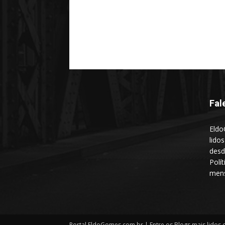
Fal
Eldo
lido
desd
Polí
mens
Portal EldoGomes.com.br | Entre os Blogs mais lidos d