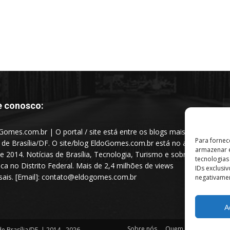
e conosco:
Gomes.com.br | O portal / site está entre os blogs mais
Para fornec
s de Brasília/DF. O site/blog EldoGomes.com.br está no ar
armazenar e
e 2014. Notícias de Brasília, Tecnologia, Turismo e sobre a
tecnologia
tica no Distrito Federal. Mais de 2,4 milhões de views
IDs exclusi
ais. [Email]: contato@eldogomes.com.br
negativamen
A
Sobre nós
Quem é “Eldo Gomes”
e Brasília/DF. | 2014 - 2026