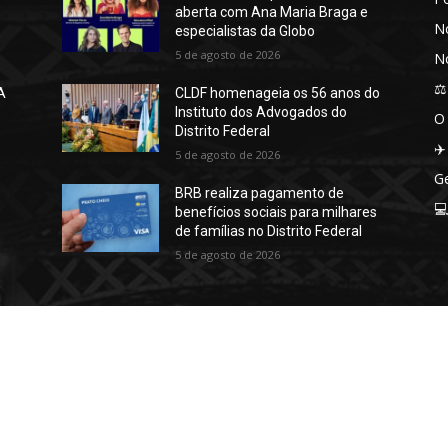
aberta com Ana Maria Braga e
No
especialistas da Globo
5 de agosto de 2026
No
⚖️
A
CLDF homenageia os 56 anos do
Instituto dos Advogados do
O
Distrito Federal
✈️
5 de agosto de 2026
Ge
BRB realiza pagamento de

benefícios sociais para milhares
de famílias no Distrito Federal
5 de agosto de 2026