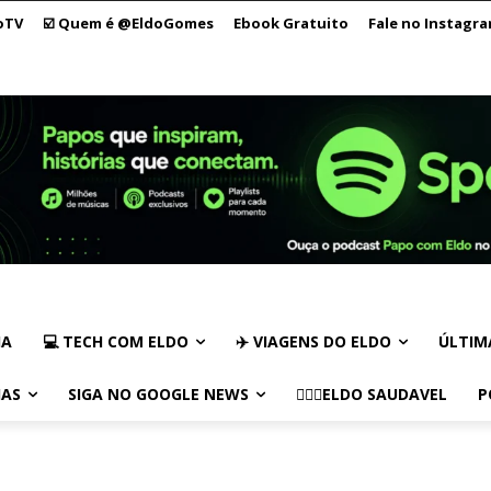
oTV
☑️ Quem é @EldoGomes
Ebook Gratuito
Fale no Instagr
IA
💻 TECH COM ELDO
✈️ VIAGENS DO ELDO
ÚLTIM
IAS
SIGA NO GOOGLE NEWS
🏃🏻‍♂️ELDO SAUDAVEL
P