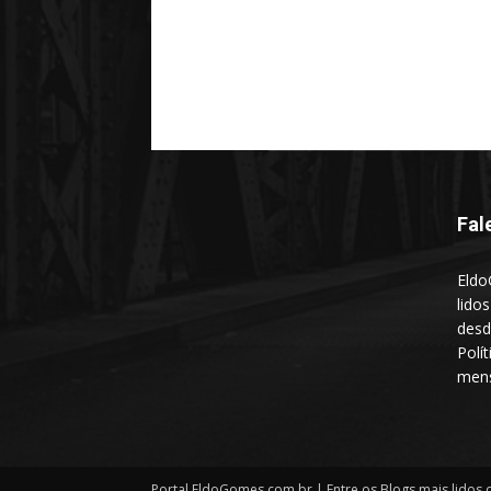
Fal
Eldo
lido
desd
Polí
mens
Portal EldoGomes.com.br | Entre os Blogs mais lidos d