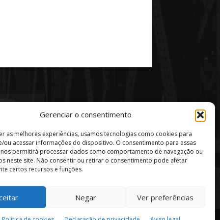
Gerenciar o consentimento
er as melhores experiências, usamos tecnologias como cookies para
/ou acessar informações do dispositivo. O consentimento para essas
s nos permitirá processar dados como comportamento de navegação ou
vos neste site. Não consentir ou retirar o consentimento pode afetar
te certos recursos e funções.
ceitar
Negar
Ver preferências
Política de privacidade
Aviso Legal
Política de cookies
Declaração de privacidade
Aviso legal