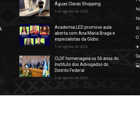
Águas Claras Shopping
No
6 de agosto de 2026
No
⚖️
Academia LED promove aula
A
aberta com Ana Maria Braga e
O
especialistas da Globo
✈️
5 de agosto de 2026
Ge
CLDF homenageia os 56 anos do
Instituto dos Advogados do

Distrito Federal
5 de agosto de 2026