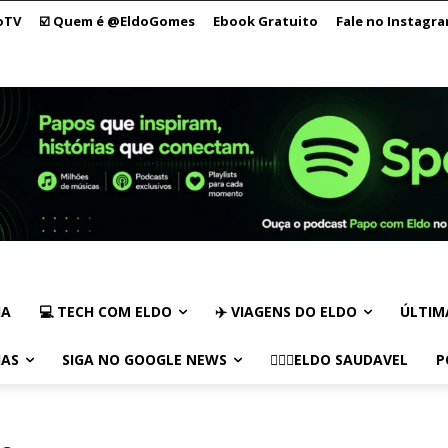
oTV
☑️ Quem é @EldoGomes
Ebook Gratuito
Fale no Instagr
IA
💻 TECH COM ELDO
✈️ VIAGENS DO ELDO
ÚLTIM
IAS
SIGA NO GOOGLE NEWS
🏃🏻‍♂️ELDO SAUDAVEL
P