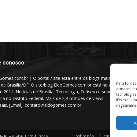
e conosco:
Gomes.com.br | O portal / site está entre os blogs mais
Para fornec
s de Brasília/DF. O site/blog EldoGomes.com.br está no ar
armazenar e
e 2014. Notícias de Brasília, Tecnologia, Turismo e sobre a
tecnologia
tica no Distrito Federal. Mais de 2,4 milhões de views
IDs exclusi
ais. [Email]: contato@eldogomes.com.br
negativamen
A
Sobre nós
Quem é “Eldo Gomes”
e Brasília/DF. | 2014 - 2026