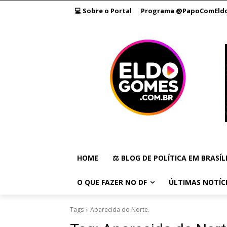
💻 Sobre o Portal
Programa @PapoComEld
HOME
⚖️ BLOG DE POLÍTICA EM BRASÍL
O QUE FAZER NO DF
ÚLTIMAS NOTÍC
Tags
Aparecida do Norte.