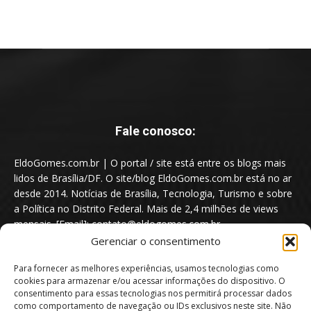
Fale conosco:
EldoGomes.com.br | O portal / site está entre os blogs mais
lidos de Brasília/DF. O site/blog EldoGomes.com.br está no ar
desde 2014. Notícias de Brasília, Tecnologia, Turismo e sobre
a Política no Distrito Federal. Mais de 2,4 milhões de views
mensais. [Email]: contato@eldogomes.com.br
Gerenciar o consentimento
Para fornecer as melhores experiências, usamos tecnologias como
cookies para armazenar e/ou acessar informações do dispositivo. O
consentimento para essas tecnologias nos permitirá processar dados
como comportamento de navegação ou IDs exclusivos neste site. Não