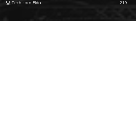
💻 Tech com Eldo
219