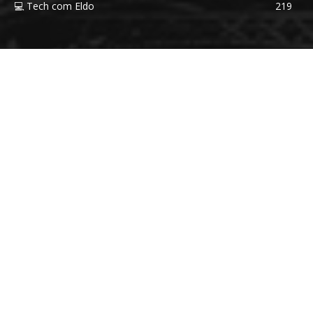
💻 Tech com Eldo
219