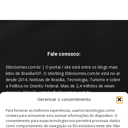
Fale conosco:
EldoGomes.com.br | O portal / site está entre os blogs mais
lidos de Brasília/DF. O site/blog EldoGomes.com.br está no ar
desde 2014. Notícias de Brasília, Tecnologia, Turismo e sobre
a Política no Distrito Federal. Mais de 2,4 milhões de views
mensais. [Email]: contato@eldogomes.com.br
Gerenciar o consentimento
Para fornecer as melhores experiências, usamos tecnologias como
cookies para armazenar e/ou acessar informações do dispositivo. O
consentimento para essas tecnologias nos permitirá processar dados
como comportamento de navegação ou IDs exclusivos neste site. Não