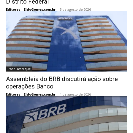
Distrito Federal
Editores | EldoGomes.com.br
-
5 de agosto de 2026
Post Destaque
Assembleia do BRB discutirá ação sobre
operações Banco
Editores | EldoGomes.com.br
-
4 de agosto de 2026