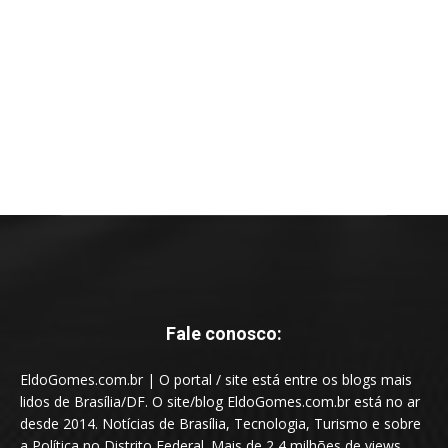
Fale conosco:
EldoGomes.com.br | O portal / site está entre os blogs mais
lidos de Brasília/DF. O site/blog EldoGomes.com.br está no ar
desde 2014. Notícias de Brasília, Tecnologia, Turismo e sobre
a Política no Distrito Federal. Mais de 2,4 milhões de views