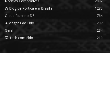
Notícias Corporativas
2802
⚖️ Blog de Política em Brasília
1283
O que fazer no DF
764
✈️ Viagens do Eldo
297
Geral
234
💻 Tech com Eldo
219