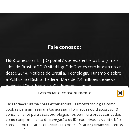
Fale conosco:
EldoGomes.com.br | O portal / site está entre os blogs mais
lidos de Brasília/DF. O site/blog EldoGomes.com.br está no ar
desde 2014. Notícias de Brasília, Tecnologia, Turismo e sobre
a Política no Distrito Federal. Mais de 2,4 milhões de views
mensais. [Email]: contato@eldogomes.com.br
Gerenciar o consentimento
Para fornecer as melhores experiências, usamos tecnologias como
cookies para armazenar e/ou acessar informações do dispositivo. O
consentimento para essas tecnologias nos permitirá processar dados
como comportamento de navegação ou IDs exclusivos neste site. Não
consentir ou retirar o consentimento pode afetar negativamente certos