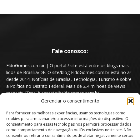
Fale conosco:
EldoGomes.com.br | O portal / site está entre os blogs mais
lidos de Brasília/DF. O site/blog EldoGomes.com.br está no ar
desde 2014. Notícias de Brasília, Tecnologia, Turismo e sobre
a Política no Distrito Federal. Mais de 2,4 milhões de views
mensais. [Email]: contato@eldogomes.com.br
Gerenciar o consentimento
Para fornecer as melhores experiências, usamos tecnologias como
cookies para armazenar e/ou acessar informações do dispositivo. O
consentimento para essas tecnologias nos permitirá processar dados
como comportamento de navegação ou IDs exclusivos neste site. Não
consentir ou retirar o consentimento pode afetar negativamente certos