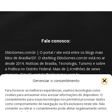
Fale conosco:
EldoGomes.com.br | O portal / site está entre os blogs mais
lidos de Brasília/DF. O site/blog EldoGomes.com.br está no ar
desde 2014. Notícias de Brasília, Tecnologia, Turismo e sobre
a Política no Distrito Federal. Mais de 2,4 milhões de views
mensais. [Email]: contato@eldogomes.com.br
Gerenciar o consentimento
Para fornecer as melhores experiências, usamos tecnologias como
cookies para armazenar e/ou acessar informações do dispositivo. O
consentimento para essas tecnologias nos permitirá processar dados
como comportamento de navegação ou IDs exclusivos neste site. Não
consentir ou retirar o consentimento pode afetar negativamente certos