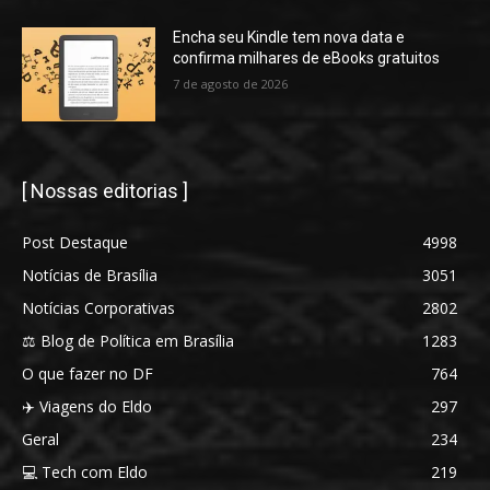
Encha seu Kindle tem nova data e
confirma milhares de eBooks gratuitos
7 de agosto de 2026
[ Nossas editorias ]
Post Destaque
4998
Notícias de Brasília
3051
Notícias Corporativas
2802
⚖️ Blog de Política em Brasília
1283
O que fazer no DF
764
✈️ Viagens do Eldo
297
Geral
234
💻 Tech com Eldo
219