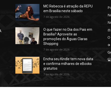
MC Rebecca é atração da REPU
P
em Brasília neste sábado
No
7 de agosto de 2026
No
⚖️
O que fazer no Dia dos Pais em
A
Brasília? Aproveite as
O
promoções do Águas Claras
Shopping
✈️
7 de agosto de 2026
Ge
Encha seu Kindle tem nova data

e confirma milhares de eBooks
gratuitos
7 de agosto de 2026