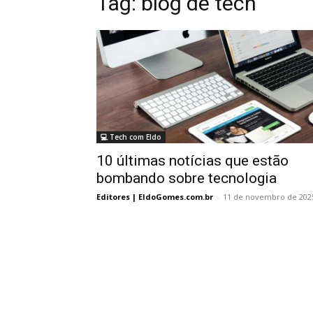
Tag:
blog de tech
💻 Tech com Eldo
10 últimas notícias que estão
bombando sobre tecnologia
Editores | EldoGomes.com.br
-
11 de novembro de 202