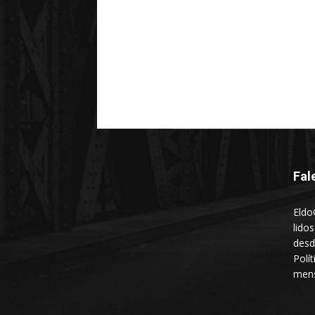
Fal
Eldo
lido
desd
Polí
mens