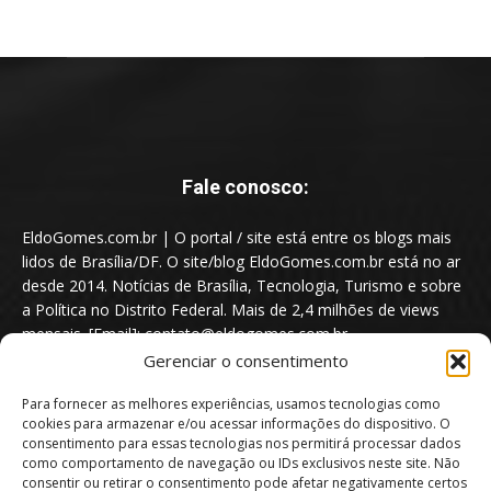
Fale conosco:
EldoGomes.com.br | O portal / site está entre os blogs mais
lidos de Brasília/DF. O site/blog EldoGomes.com.br está no ar
desde 2014. Notícias de Brasília, Tecnologia, Turismo e sobre
a Política no Distrito Federal. Mais de 2,4 milhões de views
mensais. [Email]: contato@eldogomes.com.br
Gerenciar o consentimento
Para fornecer as melhores experiências, usamos tecnologias como
cookies para armazenar e/ou acessar informações do dispositivo. O
consentimento para essas tecnologias nos permitirá processar dados
como comportamento de navegação ou IDs exclusivos neste site. Não
consentir ou retirar o consentimento pode afetar negativamente certos