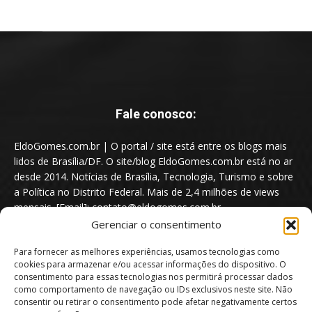
Fale conosco:
EldoGomes.com.br | O portal / site está entre os blogs mais
lidos de Brasília/DF. O site/blog EldoGomes.com.br está no ar
desde 2014. Notícias de Brasília, Tecnologia, Turismo e sobre
a Política no Distrito Federal. Mais de 2,4 milhões de views
mensais. [Email]: contato@eldogomes.com.br
Gerenciar o consentimento
Para fornecer as melhores experiências, usamos tecnologias como
cookies para armazenar e/ou acessar informações do dispositivo. O
consentimento para essas tecnologias nos permitirá processar dados
como comportamento de navegação ou IDs exclusivos neste site. Não
consentir ou retirar o consentimento pode afetar negativamente certos