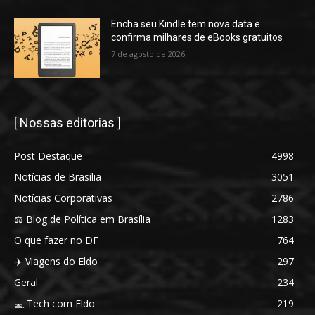
Encha seu Kindle tem nova data e
confirma milhares de eBooks gratuitos
7 de agosto de 2026
[ Nossas editorias ]
Post Destaque
4998
Notícias de Brasília
3051
Notícias Corporativas
2786
⚖️ Blog de Política em Brasília
1283
O que fazer no DF
764
✈️ Viagens do Eldo
297
Geral
234
💻 Tech com Eldo
219