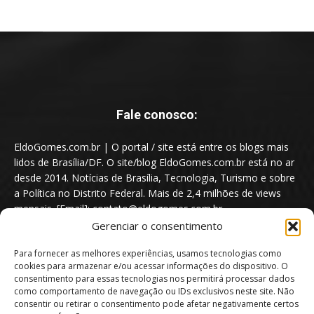
Fale conosco:
EldoGomes.com.br | O portal / site está entre os blogs mais
lidos de Brasília/DF. O site/blog EldoGomes.com.br está no ar
desde 2014. Notícias de Brasília, Tecnologia, Turismo e sobre
a Política no Distrito Federal. Mais de 2,4 milhões de views
mensais. [Email]: contato@eldogomes.com.br
Gerenciar o consentimento
Para fornecer as melhores experiências, usamos tecnologias como
cookies para armazenar e/ou acessar informações do dispositivo. O
consentimento para essas tecnologias nos permitirá processar dados
como comportamento de navegação ou IDs exclusivos neste site. Não
consentir ou retirar o consentimento pode afetar negativamente certos