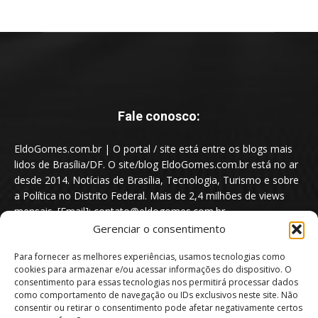
Fale conosco:
EldoGomes.com.br | O portal / site está entre os blogs mais
lidos de Brasília/DF. O site/blog EldoGomes.com.br está no ar
desde 2014. Notícias de Brasília, Tecnologia, Turismo e sobre
a Política no Distrito Federal. Mais de 2,4 milhões de views
mensais. [Email]: contato@eldogomes.com.br
Gerenciar o consentimento
Para fornecer as melhores experiências, usamos tecnologias como
cookies para armazenar e/ou acessar informações do dispositivo. O
consentimento para essas tecnologias nos permitirá processar dados
como comportamento de navegação ou IDs exclusivos neste site. Não
consentir ou retirar o consentimento pode afetar negativamente certos