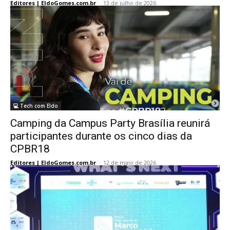
Editores | EldoGomes.com.br
-
13 de julho de 2026
💻 Tech com Eldo
Camping da Campus Party Brasília reunirá
participantes durante os cinco dias da
CPBR18
Editores | EldoGomes.com.br
-
12 de maio de 2026