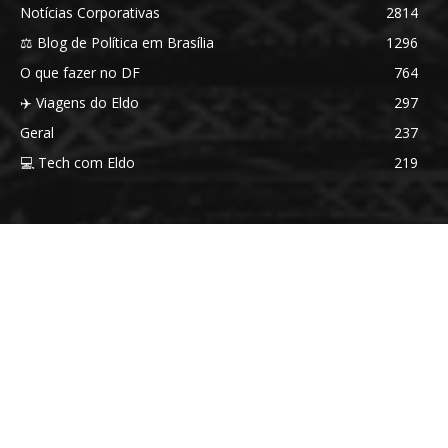
Notícias Corporativas
2814
⚖️ Blog de Política em Brasília
1296
O que fazer no DF
764
✈️ Viagens do Eldo
297
Geral
237
💻 Tech com Eldo
219