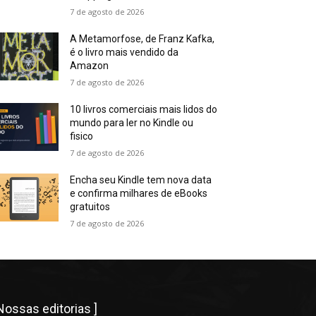
7 de agosto de 2026
A Metamorfose, de Franz Kafka,
é o livro mais vendido da
Amazon
7 de agosto de 2026
10 livros comerciais mais lidos do
mundo para ler no Kindle ou
fisico
7 de agosto de 2026
Encha seu Kindle tem nova data
e confirma milhares de eBooks
gratuitos
7 de agosto de 2026
 Nossas editorias ]