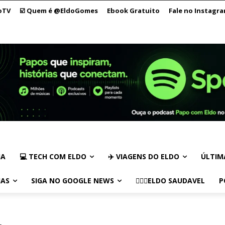
oTV
☑️ Quem é @EldoGomes
Ebook Gratuito
Fale no Instagr
IA
💻 TECH COM ELDO
✈️ VIAGENS DO ELDO
ÚLTIM
IAS
SIGA NO GOOGLE NEWS
🏃🏻‍♂️ELDO SAUDAVEL
P