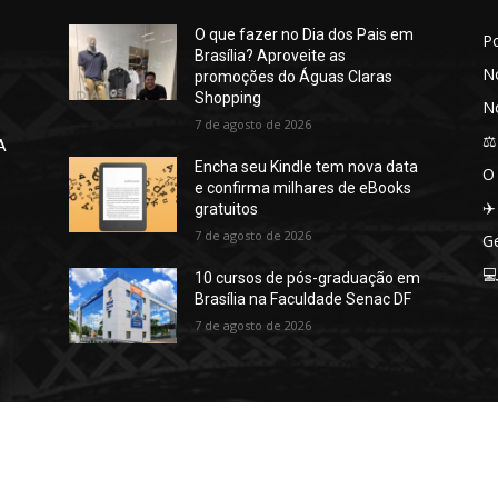
O que fazer no Dia dos Pais em
P
Brasília? Aproveite as
No
promoções do Águas Claras
Shopping
No
7 de agosto de 2026
⚖️
A
Encha seu Kindle tem nova data
O
e confirma milhares de eBooks
✈️
gratuitos
7 de agosto de 2026
Ge

10 cursos de pós-graduação em
Brasília na Faculdade Senac DF
7 de agosto de 2026