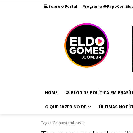
💻 Sobre o Portal
Programa @PapoComEld
HOME
⚖️ BLOG DE POLÍTICA EM BRASÍL
O QUE FAZER NO DF
ÚLTIMAS NOTÍC
Tags
Carnavalembrasilia