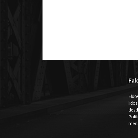
Fal
Eldo
lido
desd
Polí
mens