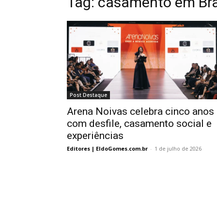
Tag:
casamento em Bra
Post Destaque
Arena Noivas celebra cinco anos
com desfile, casamento social e
experiências
Editores | EldoGomes.com.br
-
1 de julho de 2026