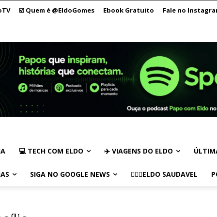
oTV
☑️ Quem é @EldoGomes
Ebook Gratuito
Fale no Instagr
IA
💻 TECH COM ELDO
✈️ VIAGENS DO ELDO
ÚLTIM
IAS
SIGA NO GOOGLE NEWS
🏃🏻‍♂️ELDO SAUDAVEL
P