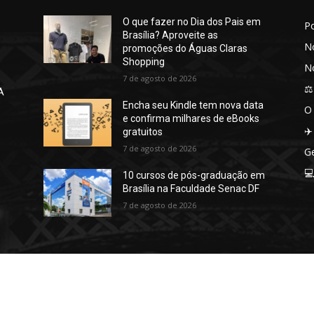
O que fazer no Dia dos Pais em
P
Brasília? Aproveite as
No
promoções do Águas Claras
Shopping
No
7 de agosto de 2026
⚖️
A
Encha seu Kindle tem nova data
O
e confirma milhares de eBooks
✈️
gratuitos
7 de agosto de 2026
Ge

10 cursos de pós-graduação em
Brasília na Faculdade Senac DF
7 de agosto de 2026