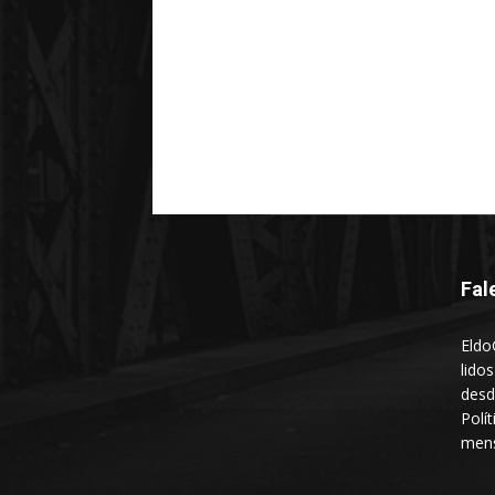
Fal
Eldo
lido
desd
Polí
mens