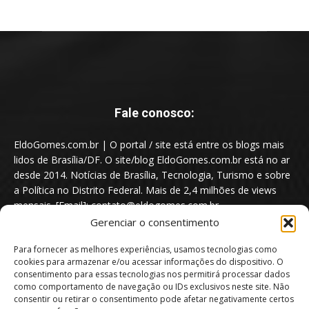
Fale conosco:
EldoGomes.com.br | O portal / site está entre os blogs mais
lidos de Brasília/DF. O site/blog EldoGomes.com.br está no ar
desde 2014. Notícias de Brasília, Tecnologia, Turismo e sobre
a Política no Distrito Federal. Mais de 2,4 milhões de views
mensais. [Email]: contato@eldogomes.com.br
Gerenciar o consentimento
Para fornecer as melhores experiências, usamos tecnologias como
cookies para armazenar e/ou acessar informações do dispositivo. O
consentimento para essas tecnologias nos permitirá processar dados
como comportamento de navegação ou IDs exclusivos neste site. Não
consentir ou retirar o consentimento pode afetar negativamente certos