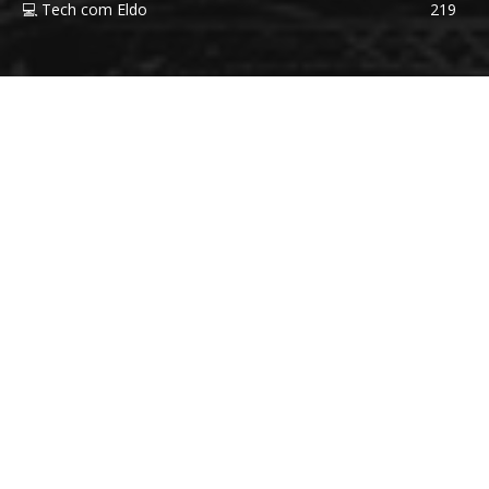
💻 Tech com Eldo
219