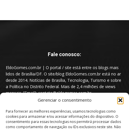
Fale conosco:
EldoGomes.com.br | O portal / site está entre os blogs mais
lidos de Brasília/DF. O site/blog EldoGomes.com.br está no ar
desde 2014. Notícias de Brasília, Tecnologia, Turismo e sobre
a Política no Distrito Federal. Mais de 2,4 milhões de views
mensais. [Email]: contato@eldogomes.com.br
Gerenciar o consentimento
Para fornecer as melhores experiências, usamos tecnologias como
cookies para armazenar e/ou acessar informações do dispositivo. O
consentimento para essas tecnologias nos permitirá processar dados
como comportamento de navegação ou IDs exclusivos neste site. Não