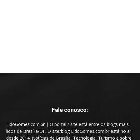
Fale conosco:
EldoGomes.com.br | O portal / site está entre os blogs mais
lidos de Brasília/DF. O site/blog EldoGomes.com.br está no ar
desde 2014. Notícias de Brasília, Tecnologia, Turismo e sobre