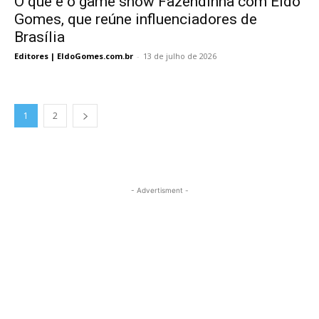
O que é o game show Fazendinha com Eldo
Gomes, que reúne influenciadores de
Brasília
Editores | EldoGomes.com.br
-
13 de julho de 2026
1
2
- Advertisment -