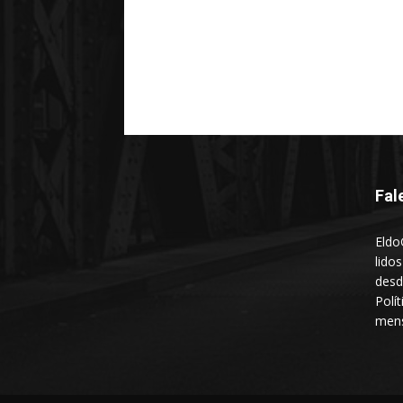
Fal
Eldo
lido
desd
Polí
mens