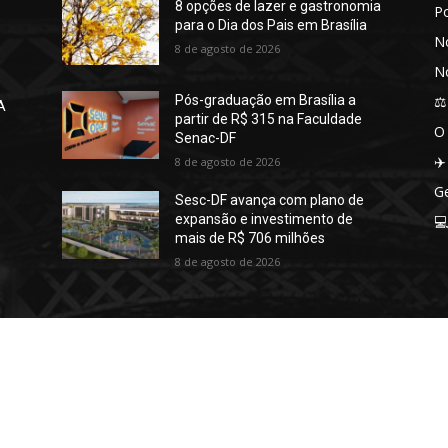
8 opções de lazer e gastronomia
P
para o Dia dos Pais em Brasília
No
8 de agosto de 2026
No
⚖️
Pós-graduação em Brasília a
A
partir de R$ 315 na Faculdade
O
Senac-DF
✈️
8 de agosto de 2026
Ge
Sesc-DF avança com plano de
expansão e investimento de

mais de R$ 706 milhões
8 de agosto de 2026