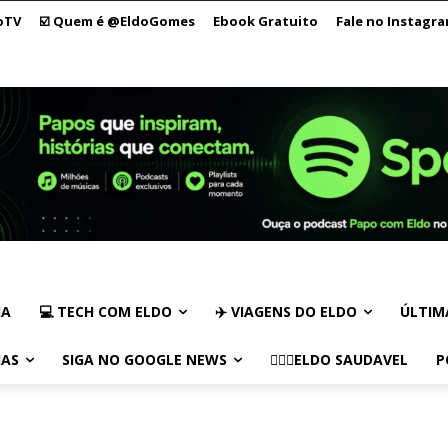
oTV
☑️ Quem é @EldoGomes
Ebook Gratuito
Fale no Instagr
IA
💻 TECH COM ELDO
✈️ VIAGENS DO ELDO
ÚLTIM
IAS
SIGA NO GOOGLE NEWS
🏃🏻‍♂️ELDO SAUDAVEL
P