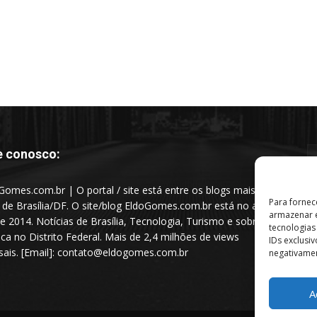
e conosco:
Gomes.com.br | O portal / site está entre os blogs mais
Para fornec
s de Brasília/DF. O site/blog EldoGomes.com.br está no ar
armazenar e
e 2014. Notícias de Brasília, Tecnologia, Turismo e sobre a
tecnologia
tica no Distrito Federal. Mais de 2,4 milhões de views
IDs exclusi
ais. [Email]: contato@eldogomes.com.br
negativamen
A